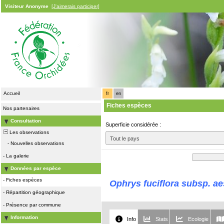
Visiteur Anonyme
[J'aimerais participer]
Accueil
fr
en
Fiches espèces
Nos partenaires
Consultation
Superficie considérée :
Les observations
Tout le pays
-
Nouvelles observations
-
La galerie
Données par espèce
-
Fiches espèces
Ophrys fuciflora subsp. ae
-
Répartition géographique
-
Présence par commune
Information
Info
Stats
Ecologie