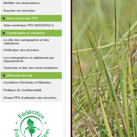
-
Modifier vos observations
-
Exporter vos données
Atlas numérique FFO
-
Atlas numérique FFO (NOUVEAU !)
Cartographie et validation
-
Le rôle des cartographes et des
validateurs
-
Vérification des données
-
Les cartographes et validateurs par
départements
-
Taxinomie et liste des noms d'espèces
Utilisation du site
-
Conditions Générales d'Utilisation
-
Politique de Confidentialité
-
Charte FFO d'utilisation des données.