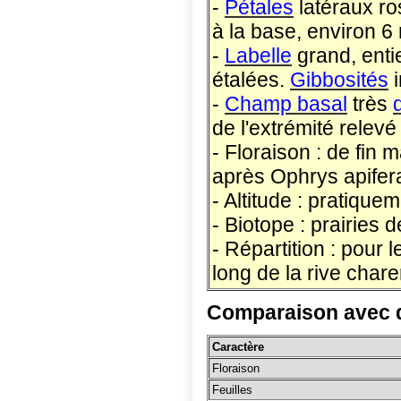
-
Pétales
latéraux ros
à la base, environ 
-
Labelle
grand, enti
étalées.
Gibbosités
i
-
Champ basal
très
de l'extrémité relevé
- Floraison : de fin 
après Ophrys apife
- Altitude : pratiqu
- Biotope : prairies 
- Répartition : pour
long de la rive chare
Comparaison avec d
Caractère
Floraison
Feuilles