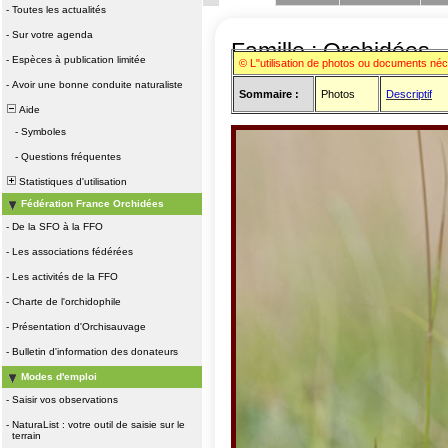
-
Toutes les actualités
-
Sur votre agenda
Famille : Orchidées
-
Espèces à publication limitée
© L"utilisation de photos ou documents né
-
Avoir une bonne conduite naturaliste
Sommaire :
Photos
Descriptif
Aide
-
Symboles
-
Questions fréquentes
Statistiques d'utilisation
Fédération France Orchidées
-
De la SFO à la FFO
-
Les associations fédérées
-
Les activités de la FFO
-
Charte de l'orchidophile
-
Présentation d'Orchisauvage
-
Bulletin d'information des donateurs
Modes d'emploi
-
Saisir vos observations
-
NaturaList : votre outil de saisie sur le
terrain