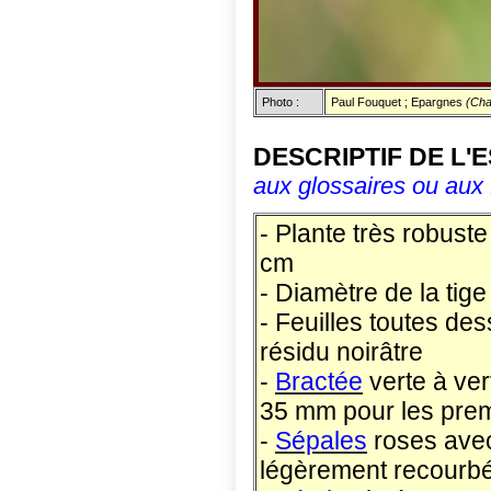
Photo :
Paul Fouquet ; Epargnes
(Cha
DESCRIPTIF DE L'
aux glossaires ou aux 
- Plante très robus
cm
- Diamètre de la ti
- Feuilles toutes des
résidu noirâtre
-
Bractée
verte à ver
35 mm pour les prem
-
Sépales
roses avec
légèrement recourbé