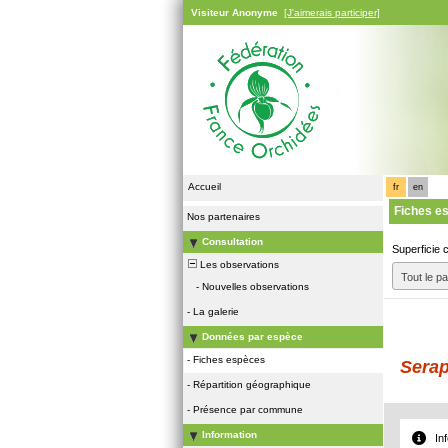
Visiteur Anonyme
[J'aimerais participer]
Accueil
fr
en
Fiches e
Nos partenaires
Consultation
Superficie 
Les observations
Tout le p
-
Nouvelles observations
-
La galerie
Données par espèce
-
Fiches espèces
Serap
-
Répartition géographique
-
Présence par commune
Information
In