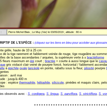
 :
Pierre-Michel Blais ; Le Muy
(Var)
le 03/05/2019 ; altitude : 80 m
RIPTIF DE L'ESPÈCE :
(cliquez sur les liens en bleu pour accéder aux glossair
nte grêle, haute de 10 à 25 cm
e de la tige rarement et faiblement veinée de rouge, tige rougeâtre au somme
illes de la base ascendantes / arquées, la supérieure verte à ±
bractéiforme
à 5 fleurs maximum en
épi
court ;
bractée
+ courte à aussi longue que le
casqu
que
gris violacé clair veiné de pourpre foncé, horizontal / faiblement ascendant
elle
à
épichile
ovale
lancéolé
en pointe, rabattu sous la fleur,
pilosité
pourpre
rgentes
raison : avril mai
itude : jusqu'à 400 m
otope : espèce
thermophile,
héliophile,
silicicole,
pinèdes et maquis clairs, pel
des
des observés avec :
S. cordigera
,
S. lingua
,
S. parviflora
,
S. strictiflora
,
S. vo
* * * * * * * * * * * * * * * * * * * * * * * * * * * * * * 