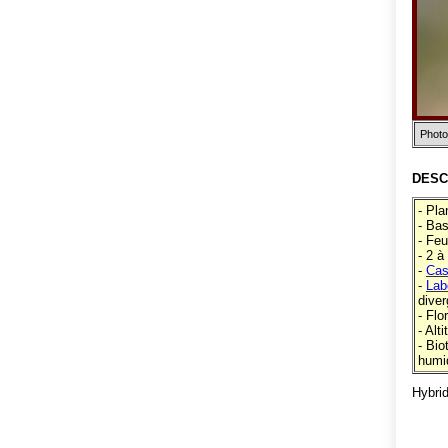
Photo
DESC
- Pla
- Bas
- Feu
- 2 
-
Cas
-
Lab
dive
- Flo
- Alt
- Bi
humi
Hybri