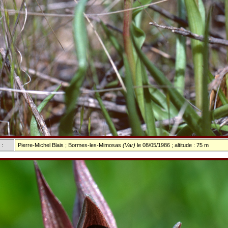
 :
Pierre-Michel Blais ; Bormes-les-Mimosas
(Var)
le 08/05/1986 ; altitude : 75 m