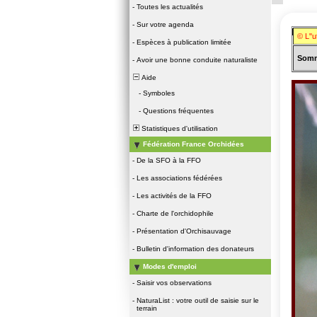
-
Toutes les actualités
-
Sur votre agenda
Famill
© L"u
-
Espèces à publication limitée
Somm
-
Avoir une bonne conduite naturaliste
Aide
-
Symboles
-
Questions fréquentes
Statistiques d'utilisation
Fédération France Orchidées
-
De la SFO à la FFO
-
Les associations fédérées
-
Les activités de la FFO
-
Charte de l'orchidophile
-
Présentation d'Orchisauvage
-
Bulletin d'information des donateurs
Modes d'emploi
-
Saisir vos observations
-
NaturaList : votre outil de saisie sur le
terrain