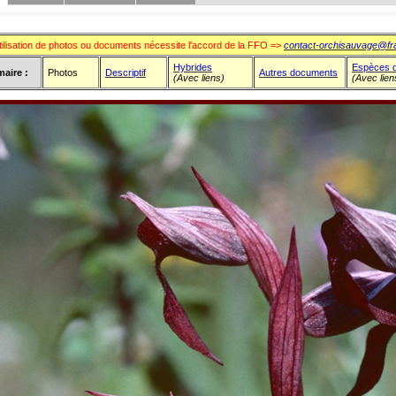
e : Orchidées
tilisation de photos ou documents nécessite l'accord de la FFO =>
contact-orchisauvage@fr
Hybrides
Espèces 
aire :
Photos
Descriptif
Autres documents
(Avec liens)
(Avec lien