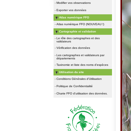
-
Modifier vos observations
-
Exporter vos données
Atlas numérique FFO
-
Atlas numérique FFO (NOUVEAU !)
Cartographie et validation
-
Le rôle des cartographes et des
validateurs
-
Vérification des données
-
Les cartographes et validateurs par
départements
-
Taxinomie et liste des noms d'espèces
Utilisation du site
-
Conditions Générales d'Utilisation
-
Politique de Confidentialité
-
Charte FFO d'utilisation des données.