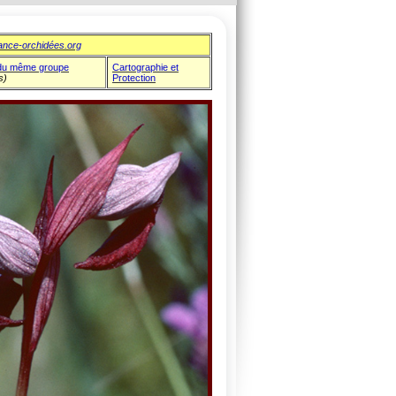
ance-orchidées.org
du même groupe
Cartographie et
s)
Protection