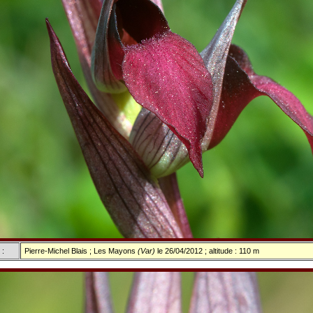
 :
Pierre-Michel Blais ; Les Mayons
(Var)
le 26/04/2012 ; altitude : 110 m