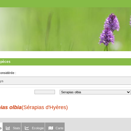
spèces
considérée :
ays
ias olbia
(Sérapias d'Hyères)
fo
Stats
Ecologie
Carte