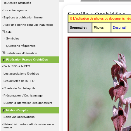
-
Toutes les actualités
-
Sur votre agenda
Famille : Orchidées
-
Espèces à publication limitée
© L"utilisation de photos ou documents né
-
Avoir une bonne conduite naturaliste
Sommaire :
Photos
Descriptif
Aide
-
Symboles
-
Questions fréquentes
Statistiques d'utilisation
Fédération France Orchidées
-
De la SFO à la FFO
-
Les associations fédérées
-
Les activités de la FFO
-
Charte de l'orchidophile
-
Présentation d'Orchisauvage
-
Bulletin d'information des donateurs
Modes d'emploi
-
Saisir vos observations
-
NaturaList : votre outil de saisie sur le
terrain