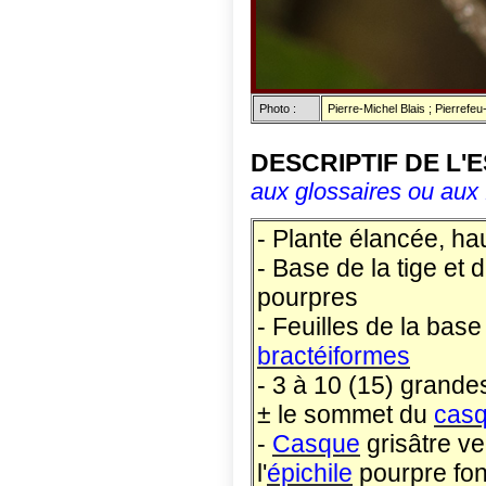
Photo :
Pierre-Michel Blais ; Pierrefe
DESCRIPTIF DE L'
aux glossaires ou aux 
- Plante élancée, ha
- Base de la tige et 
pourpres
- Feuilles de la bas
bractéiformes
- 3 à 10 (15) grande
± le sommet du
cas
-
Casque
grisâtre ve
l'
épichile
pourpre fo