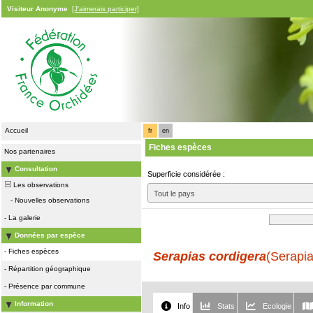
Visiteur Anonyme
[J'aimerais participer]
Accueil
fr
en
Fiches espèces
Nos partenaires
Consultation
Superficie considérée :
Les observations
Tout le pays
-
Nouvelles observations
-
La galerie
Données par espèce
-
Fiches espèces
Serapias cordigera
(Serapi
-
Répartition géographique
-
Présence par commune
Information
Info
Stats
Ecologie