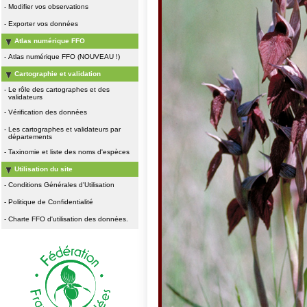
-
Modifier vos observations
-
Exporter vos données
Atlas numérique FFO
-
Atlas numérique FFO (NOUVEAU !)
Cartographie et validation
-
Le rôle des cartographes et des
validateurs
-
Vérification des données
-
Les cartographes et validateurs par
départements
-
Taxinomie et liste des noms d'espèces
Utilisation du site
-
Conditions Générales d'Utilisation
-
Politique de Confidentialité
-
Charte FFO d'utilisation des données.