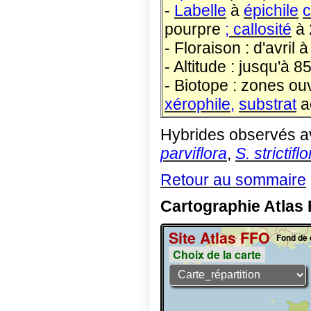
-
Labelle
à
épichile
c
pourpre
; callosité
à 
- Floraison : d'avril à
- Altitude : jusqu'à 
- Biotope : zones ou
xérophile,
substrat
a
Hybrides observés a
parviflora
,
S. strictifl
Retour au sommaire
Cartographie Atlas