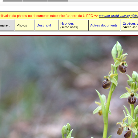
e : Orchidées
tilisation de photos ou documents nécessite l'accord de la FFO =>
contact-orchisauvage@fr
Hybrides
Espèces 
aire :
Photos
Descriptif
Autres documents
(Avec liens)
(Avec lien