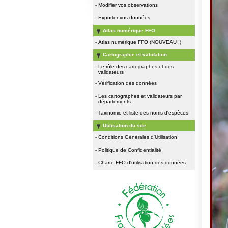
-
Modifier vos observations
-
Exporter vos données
Atlas numérique FFO
-
Atlas numérique FFO (NOUVEAU !)
Cartographie et validation
-
Le rôle des cartographes et des
validateurs
-
Vérification des données
-
Les cartographes et validateurs par
départements
-
Taxinomie et liste des noms d'espèces
Utilisation du site
-
Conditions Générales d'Utilisation
-
Politique de Confidentialité
-
Charte FFO d'utilisation des données.