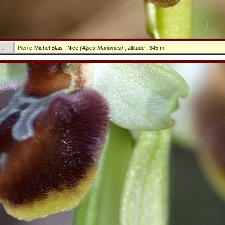
 :
Pierre-Michel Blais ; Nice
(Alpes-Maritimes)
; altitude : 345 m