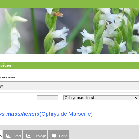
spèces
considérée :
ays
s massiliensis
(Ophrys de Marseille)
fo
Stats
Ecologie
Carte