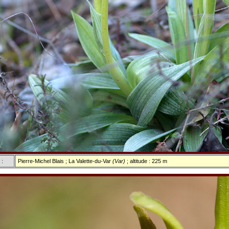
 :
Pierre-Michel Blais ; La Valette-du-Var
(Var)
; altitude : 225 m