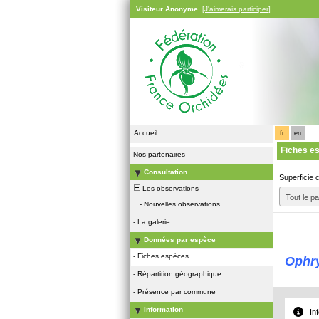
Visiteur Anonyme
[J'aimerais participer]
Accueil
fr
en
Fiches e
Nos partenaires
Consultation
Superficie 
Les observations
Tout le p
-
Nouvelles observations
-
La galerie
Données par espèce
-
Fiches espèces
Ophry
-
Répartition géographique
-
Présence par commune
Information
In