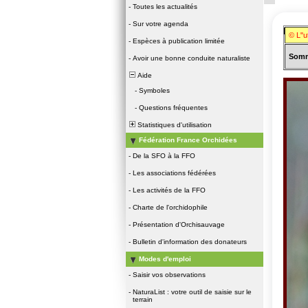
-
Toutes les actualités
-
Sur votre agenda
Famill
© L"u
-
Espèces à publication limitée
Somm
-
Avoir une bonne conduite naturaliste
Aide
-
Symboles
-
Questions fréquentes
Statistiques d'utilisation
Fédération France Orchidées
-
De la SFO à la FFO
-
Les associations fédérées
-
Les activités de la FFO
-
Charte de l'orchidophile
-
Présentation d'Orchisauvage
-
Bulletin d'information des donateurs
Modes d'emploi
-
Saisir vos observations
-
NaturaList : votre outil de saisie sur le
terrain