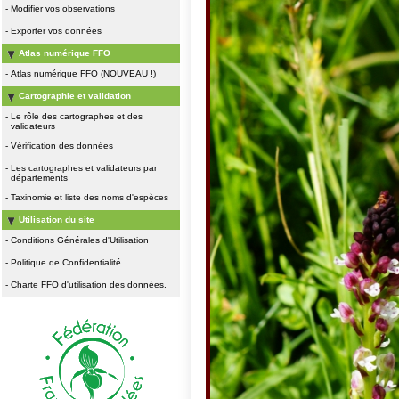
-
Modifier vos observations
-
Exporter vos données
Atlas numérique FFO
-
Atlas numérique FFO (NOUVEAU !)
Cartographie et validation
-
Le rôle des cartographes et des
validateurs
-
Vérification des données
-
Les cartographes et validateurs par
départements
-
Taxinomie et liste des noms d'espèces
Utilisation du site
-
Conditions Générales d'Utilisation
-
Politique de Confidentialité
-
Charte FFO d'utilisation des données.