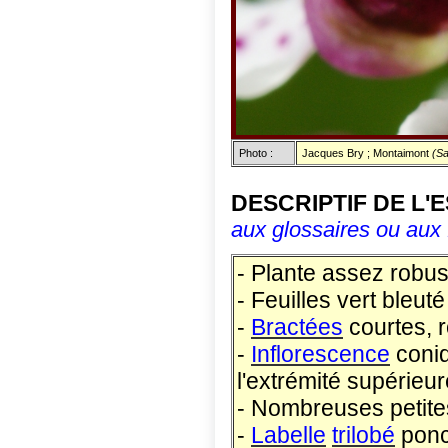
Photo :
Jacques Bry ; Montaimont
(Sa
DESCRIPTIF DE L'
aux glossaires ou aux 
- Plante assez robus
- Feuilles vert bleu
-
Bractées
courtes, 
-
Inflorescence
coniq
l'extrémité supérieur
- Nombreuses petites
-
Labelle
trilobé
ponc