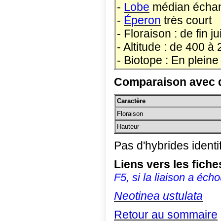
-
Lobe
médian écha
-
Éperon
très court
- Floraison : de fin jui
- Altitude : de 400 à
- Biotope : En pleine
Comparaison avec d
Caractère
Floraison
Hauteur
Pas d'hybrides identi
Liens vers les fic
F5, si la liaison a écho
Neotinea ustulata
Retour au sommaire