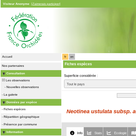
Visiteur Anonyme
[J'aimerais participer]
Accueil
fr
en
Fiches espèces
Nos partenaires
Consultation
Superficie considérée :
Les observations
Tout le pays
-
Nouvelles observations
-
La galerie
Données par espèce
-
Fiches espèces
Neotinea ustulata subsp. a
-
Répartition géographique
-
Présence par commune
Information
Info
Stats
Ecologie