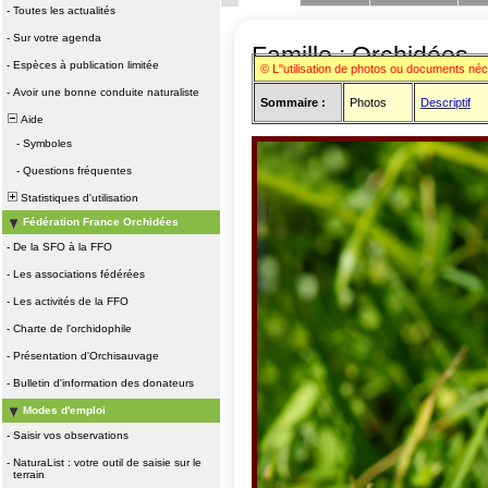
-
Toutes les actualités
-
Sur votre agenda
Famille : Orchidées
-
Espèces à publication limitée
© L"utilisation de photos ou documents né
-
Avoir une bonne conduite naturaliste
Sommaire :
Photos
Descriptif
Aide
-
Symboles
-
Questions fréquentes
Statistiques d'utilisation
Fédération France Orchidées
-
De la SFO à la FFO
-
Les associations fédérées
-
Les activités de la FFO
-
Charte de l'orchidophile
-
Présentation d'Orchisauvage
-
Bulletin d'information des donateurs
Modes d'emploi
-
Saisir vos observations
-
NaturaList : votre outil de saisie sur le
terrain