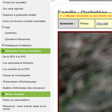
-
Toutes les actualités
-
Sur votre agenda
Famille : Orchidées
-
Espèces à publication limitée
© L"utilisation de photos ou documents né
-
Avoir une bonne conduite naturaliste
Sommaire :
Photos
Descriptif
Aide
-
Symboles
-
Questions fréquentes
Statistiques d'utilisation
Fédération France Orchidées
-
De la SFO à la FFO
-
Les associations fédérées
-
Les activités de la FFO
-
Charte de l'orchidophile
-
Présentation d'Orchisauvage
-
Bulletin d'information des donateurs
Modes d'emploi
-
Saisir vos observations
-
NaturaList : votre outil de saisie sur le
terrain