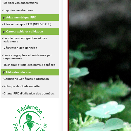
-
Modifier vos observations
-
Exporter vos données
Atlas numérique FFO
-
Atlas numérique FFO (NOUVEAU !)
Cartographie et validation
-
Le rôle des cartographes et des
validateurs
-
Vérification des données
-
Les cartographes et validateurs par
départements
-
Taxinomie et liste des noms d'espèces
Utilisation du site
-
Conditions Générales d'Utilisation
-
Politique de Confidentialité
-
Charte FFO d'utilisation des données.