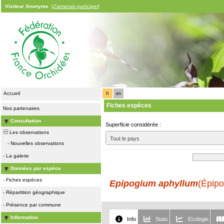
Visiteur Anonyme
[J'aimerais participer]
Accueil
fr
en
Fiches espèces
Nos partenaires
Consultation
Superficie considérée :
Les observations
Tout le pays
-
Nouvelles observations
-
La galerie
Données par espèce
-
Fiches espèces
Epipogium aphyllum
(Épipo
-
Répartition géographique
-
Présence par commune
Information
Info
Stats
Ecologie