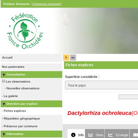
Visiteur Anonyme
[J'aimerais participer]
Accueil
fr
en
Fiches espèces
Nos partenaires
Consultation
Superficie considérée :
Les observations
Tout le pays
-
Nouvelles observations
-
La galerie
Données par espèce
-
Fiches espèces
Dactylorhiza ochroleuca
(O
-
Répartition géographique
-
Présence par commune
Information
Info
Stats
Ecologie