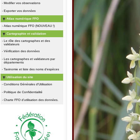
-
Modifier vos observations
-
Exporter vos données
Atlas numérique FFO
-
Atlas numérique FFO (NOUVEAU !)
Cartographie et validation
-
Le rôle des cartographes et des
validateurs
-
Vérification des données
-
Les cartographes et validateurs par
départements
-
Taxinomie et liste des noms d'espèces
Utilisation du site
-
Conditions Générales d'Utilisation
-
Politique de Confidentialité
-
Charte FFO d'utilisation des données.