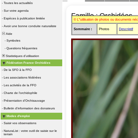
-
Toutes les actualités
-
Sur votre agenda
Famille : Orchidées
-
Espèces à publication limitée
© L"utilisation de photos ou documents né
-
Avoir une bonne conduite naturaliste
Sommaire :
Photos
Descriptif
Aide
-
Symboles
-
Questions fréquentes
Statistiques d'utilisation
Fédération France Orchidées
-
De la SFO à la FFO
-
Les associations fédérées
-
Les activités de la FFO
-
Charte de l'orchidophile
-
Présentation d'Orchisauvage
-
Bulletin d'information des donateurs
Modes d'emploi
-
Saisir vos observations
-
NaturaList : votre outil de saisie sur le
terrain