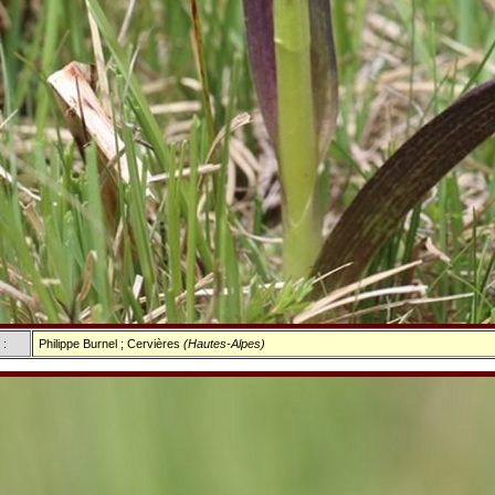
 :
Philippe Burnel ; Cervières
(Hautes-Alpes)