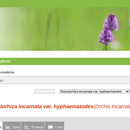
spèces
considérée :
ays
lorhiza incarnata var. hyphaematodes
(Orchis incarnat
fo
Stats
Ecologie
Carte