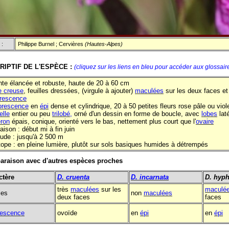
 :
Philippe Burnel ; Cervières
(Hautes-Alpes)
RIPTIF DE L'ESPÈCE :
(cliquez sur les liens en bleu pour accéder aux glossair
nte élancée et robuste, haute de 20 à 60 cm
e creuse
, feuilles dressées, (virgule à ajouter)
maculées
sur les deux faces et
orescence
lorescence
en
épi
dense et cylindrique, 20 à 50 petites fleurs rose pâle ou viole
elle
entier ou peu
trilobé,
orné d'un dessin en forme de boucle, avec
lobes
laté
ron
épais, conique, orienté vers le bas, nettement plus court que l'
ovaire
raison : début mi à fin juin
itude : jusqu'à 2 500 m
tope : en pleine lumière, plutôt sur sols basiques humides à détrempés
raison avec d'autres espèces proches
ctère
D.
cruenta
D.
incarnata
D.
hyp
très
maculées
sur les
maculé
les
non
maculées
deux faces
faces
rescence
ovoïde
en
épi
en
épi