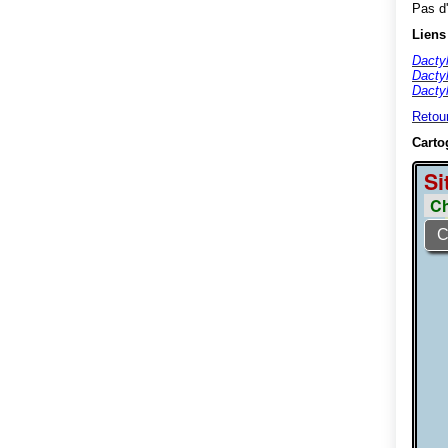
Pas d'
Liens
Dactyl
Dactyl
Dactyl
Retou
Carto