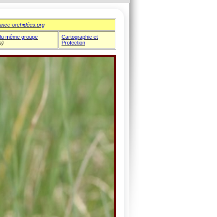
ance-orchidées.org
du même groupe
Cartographie et
s)
Protection