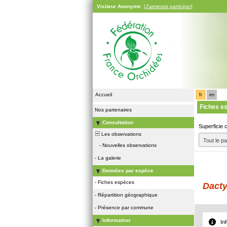
Visiteur Anonyme
[J'aimerais participer]
Accueil
fr
en
Fiches e
Nos partenaires
Consultation
Superficie 
Les observations
Tout le p
-
Nouvelles observations
-
La galerie
Données par espèce
-
Fiches espèces
Dacty
-
Répartition géographique
-
Présence par commune
Information
In