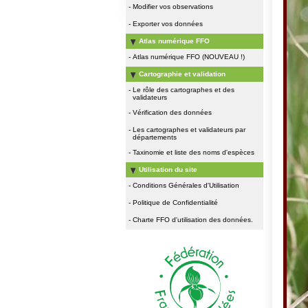
-
Modifier vos observations
-
Exporter vos données
Atlas numérique FFO
-
Atlas numérique FFO (NOUVEAU !)
Cartographie et validation
-
Le rôle des cartographes et des
validateurs
-
Vérification des données
-
Les cartographes et validateurs par
départements
-
Taxinomie et liste des noms d'espèces
Utilisation du site
-
Conditions Générales d'Utilisation
-
Politique de Confidentialité
-
Charte FFO d'utilisation des données.