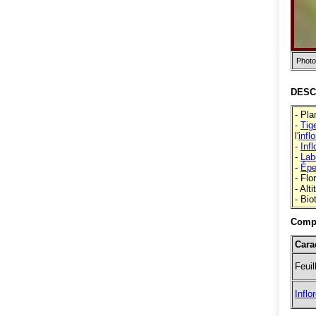
Photo
DESC
- Pla
-
Tig
l'
infl
-
Inf
-
Lab
-
Épe
- Flo
- Alt
- Bio
Compa
Cara
Feuil
Inflo