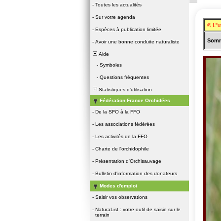
-
Toutes les actualités
-
Sur votre agenda
Famill
© L"u
-
Espèces à publication limitée
Somm
-
Avoir une bonne conduite naturaliste
Aide
-
Symboles
-
Questions fréquentes
Statistiques d'utilisation
Fédération France Orchidées
-
De la SFO à la FFO
-
Les associations fédérées
-
Les activités de la FFO
-
Charte de l'orchidophile
-
Présentation d'Orchisauvage
-
Bulletin d'information des donateurs
Modes d'emploi
-
Saisir vos observations
-
NaturaList : votre outil de saisie sur le
terrain