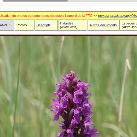
e : Orchidées
tilisation de photos ou documents nécessite l'accord de la FFO =>
contact-orchisauvage@fr
Hybrides
Espèces 
aire :
Photos
Descriptif
Autres documents
(Avec liens)
(Avec lien