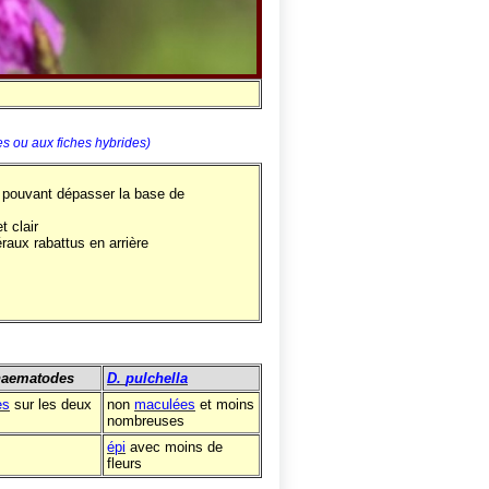
es ou aux fiches hybrides)
 pouvant dépasser la base de
t clair
raux rabattus en arrière
haematodes
D.
pulchella
es
sur les deux
non
maculées
et moins
nombreuses
épi
avec moins de
fleurs