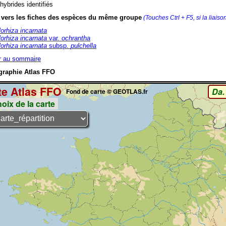
hybrides identifiés
 vers les fiches des espèces du même groupe
(Touches Ctrl + F5, si la liaiso
orhiza incarnata
orhiza incarnata
var.
ochrantha
orhiza incarnata
subsp.
pulchella
r au sommaire
graphie Atlas FFO