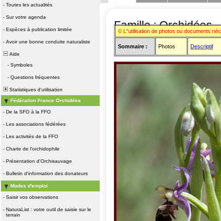
-
Toutes les actualités
-
Sur votre agenda
Famille : Orchidées
-
Espèces à publication limitée
© L"utilisation de photos ou documents né
-
Avoir une bonne conduite naturaliste
Sommaire :
Photos
Descriptif
Aide
-
Symboles
-
Questions fréquentes
Statistiques d'utilisation
Fédération France Orchidées
-
De la SFO à la FFO
-
Les associations fédérées
-
Les activités de la FFO
-
Charte de l'orchidophile
-
Présentation d'Orchisauvage
-
Bulletin d'information des donateurs
Modes d'emploi
-
Saisir vos observations
-
NaturaList : votre outil de saisie sur le
terrain