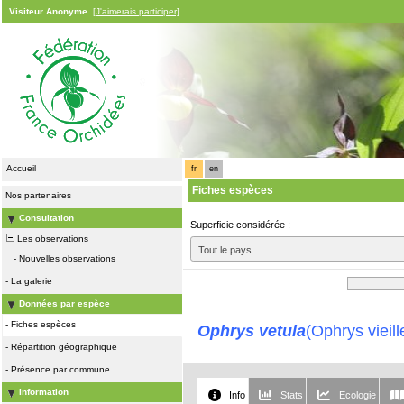
Visiteur Anonyme
[J'aimerais participer]
Accueil
fr
en
Fiches espèces
Nos partenaires
Consultation
Superficie considérée :
Les observations
Tout le pays
-
Nouvelles observations
-
La galerie
Données par espèce
-
Fiches espèces
Ophrys vetula
(Ophrys vieill
-
Répartition géographique
-
Présence par commune
Information
Info
Stats
Ecologie