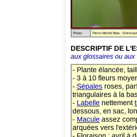
Photo :
Pierre-Michel Blais ; Entrecas
DESCRIPTIF DE L'
aux glossaires ou aux 
- Plante élancée, tai
- 3 à 10 fleurs moye
-
Sépales
roses, par
triangulaires à la ba
-
Labelle
nettement
dessous, en sac, lo
-
Macule
assez compl
arquées vers l'extér
- Floraison : avril à 