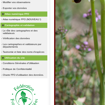
-
Modifier vos observations
-
Exporter vos données
Atlas numérique FFO
-
Atlas numérique FFO (NOUVEAU !)
Cartographie et validation
-
Le rôle des cartographes et des
validateurs
-
Vérification des données
-
Les cartographes et validateurs par
départements
-
Taxinomie et liste des noms d'espèces
Utilisation du site
-
Conditions Générales d'Utilisation
-
Politique de Confidentialité
-
Charte FFO d'utilisation des données.