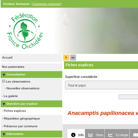
Visiteur Anonyme
[J'aimerais participer]
Accueil
fr
en
Fiches espèces
Nos partenaires
Consultation
Superficie considérée :
Les observations
Tout le pays
-
Nouvelles observations
-
La galerie
Données par espèce
-
Fiches espèces
Anacamptis papilionacea v
-
Répartition géographique
-
Présence par commune
Information
Info
Stats
Ecologie