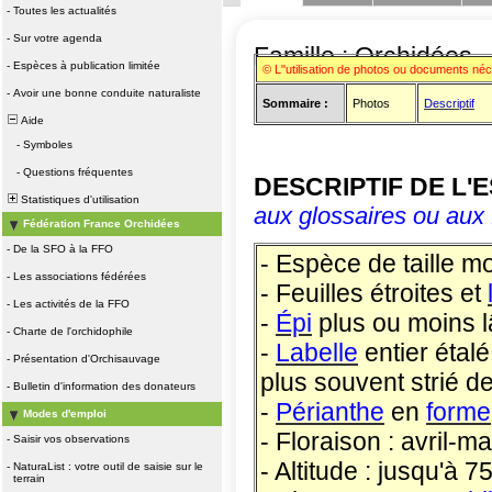
-
Toutes les actualités
-
Sur votre agenda
Famille : Orchidées
-
Espèces à publication limitée
© L"utilisation de photos ou documents né
-
Avoir une bonne conduite naturaliste
Sommaire :
Photos
Descriptif
Aide
-
Symboles
-
Questions fréquentes
DESCRIPTIF DE L'
Statistiques d'utilisation
aux glossaires ou aux 
Fédération France Orchidées
-
De la SFO à la FFO
- Espèce de taille 
-
Les associations fédérées
- Feuilles étroites et
-
Les activités de la FFO
-
Épi
plus ou moins lâ
-
Charte de l'orchidophile
-
Labelle
entier étalé
-
Présentation d'Orchisauvage
plus souvent strié d
-
Bulletin d'information des donateurs
-
Périanthe
en
forme
Modes d'emploi
- Floraison : avril-ma
-
Saisir vos observations
- Altitude : jusqu'à 
-
NaturaList : votre outil de saisie sur le
terrain