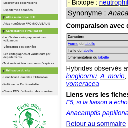
- Biotope :
neutrophil
-
Modifier vos observations
-
Exporter vos données
Synonyme :
Anaca
Atlas numérique FFO
-
Atlas numérique FFO (NOUVEAU !)
Comparaison avec d
Cartographie et validation
Caractère
-
Le rôle des cartographes et des
validateurs
Forme
du
labelle
-
Vérification des données
Taille du
labelle
-
Les cartographes et validateurs par
Ornementation du
labelle
départements
-
Taxinomie et liste des noms d'espèces
Hybrides observés a
Utilisation du site
longicornu
,
A. morio
,
-
Conditions Générales d'Utilisation
vomeracea
-
Politique de Confidentialité
-
Charte FFO d'utilisation des données.
Liens vers les fic
F5, si la liaison a écho
Anacamptis papilion
Retour au sommaire