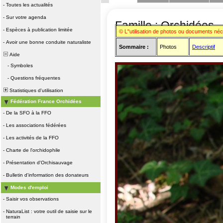
-
Toutes les actualités
-
Sur votre agenda
Famille : Orchidées
-
Espèces à publication limitée
© L"utilisation de photos ou documents né
-
Avoir une bonne conduite naturaliste
Sommaire :
Photos
Descriptif
Aide
-
Symboles
-
Questions fréquentes
Statistiques d'utilisation
Fédération France Orchidées
-
De la SFO à la FFO
-
Les associations fédérées
-
Les activités de la FFO
-
Charte de l'orchidophile
-
Présentation d'Orchisauvage
-
Bulletin d'information des donateurs
Modes d'emploi
-
Saisir vos observations
-
NaturaList : votre outil de saisie sur le
terrain