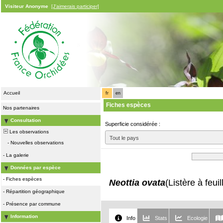
Visiteur Anonyme
[J'aimerais participer]
Accueil
fr
en
Fiches espèces
Nos partenaires
Consultation
Superficie considérée :
Les observations
Tout le pays
-
Nouvelles observations
-
La galerie
Données par espèce
-
Fiches espèces
Neottia ovata
(Listère à feui
-
Répartition géographique
-
Présence par commune
Information
Info
Stats
Ecologie