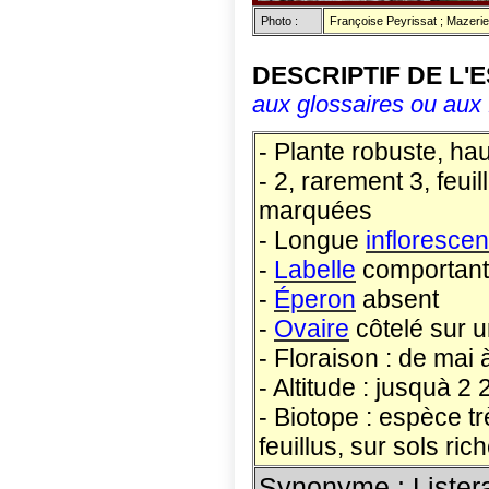
Photo :
Françoise Peyrissat ; Mazerie
DESCRIPTIF DE L'
aux glossaires ou aux 
- Plante robuste, ha
- 2, rarement 3, feui
marquées
- Longue
infloresce
-
Labelle
comportan
-
Éperon
absent
-
Ovaire
côtelé sur 
- Floraison : de mai à 
- Altitude : jusquà 2
- Biotope : espèce t
feuillus, sur sols ric
Synonyme : Liste