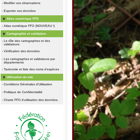
-
Modifier vos observations
-
Exporter vos données
Atlas numérique FFO
-
Atlas numérique FFO (NOUVEAU !)
Cartographie et validation
-
Le rôle des cartographes et des
validateurs
-
Vérification des données
-
Les cartographes et validateurs par
départements
-
Taxinomie et liste des noms d'espèces
Utilisation du site
-
Conditions Générales d'Utilisation
-
Politique de Confidentialité
-
Charte FFO d'utilisation des données.