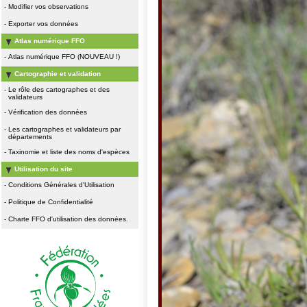
-
Modifier vos observations
-
Exporter vos données
Atlas numérique FFO
-
Atlas numérique FFO (NOUVEAU !)
Cartographie et validation
-
Le rôle des cartographes et des
validateurs
-
Vérification des données
-
Les cartographes et validateurs par
départements
-
Taxinomie et liste des noms d'espèces
Utilisation du site
-
Conditions Générales d'Utilisation
-
Politique de Confidentialité
-
Charte FFO d'utilisation des données.