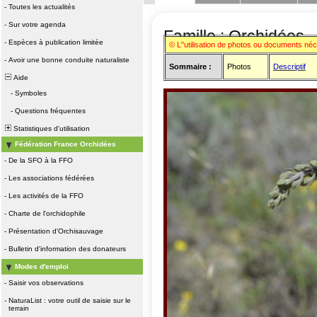
-
Toutes les actualités
-
Sur votre agenda
Famille : Orchidées
-
Espèces à publication limitée
© L"utilisation de photos ou documents né
-
Avoir une bonne conduite naturaliste
Sommaire :
Photos
Descriptif
Aide
-
Symboles
-
Questions fréquentes
Statistiques d'utilisation
Fédération France Orchidées
-
De la SFO à la FFO
-
Les associations fédérées
-
Les activités de la FFO
-
Charte de l'orchidophile
-
Présentation d'Orchisauvage
-
Bulletin d'information des donateurs
Modes d'emploi
-
Saisir vos observations
-
NaturaList : votre outil de saisie sur le
terrain