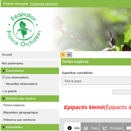
Visiteur Anonyme
[J'aimerais participer]
Accueil
fr
en
Fiches espèces
Nos partenaires
Consultation
Superficie considérée :
Les observations
Tout le pays
-
Nouvelles observations
-
La galerie
Données par espèce
-
Fiches espèces
Epipactis kleinii
(Épipactis à
-
Répartition géographique
-
Présence par commune
Information
Info
Stats
Ecologie