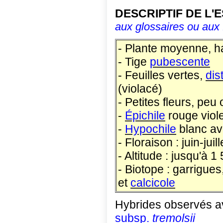
DESCRIPTIF DE L'
aux glossaires ou aux 
- Plante moyenne, h
- Tige
pubescente
- Feuilles vertes,
dis
(violacé)
- Petites fleurs, peu
-
Épichile
rouge viole
-
Hypochile
blanc av
- Floraison : juin-juill
- Altitude : jusqu'à 
- Biotope : garrigue
et
calcicole
Hybrides observés a
subsp.
tremolsii