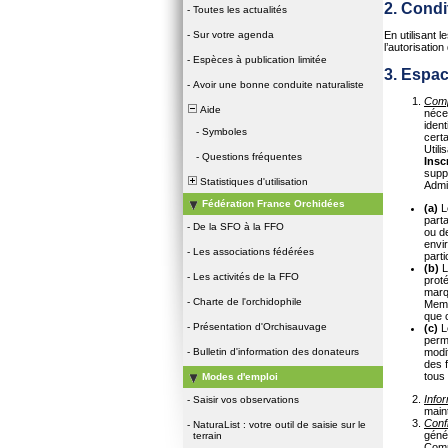
2. Condi
-
Toutes les actualités
En utilisant 
-
Sur votre agenda
l’autorisation 
-
Espèces à publication limitée
3. Espa
-
Avoir une bonne conduite naturaliste
Com
Aide
néce
iden
-
Symboles
cert
Utili
-
Questions fréquentes
Inscr
supp
Statistiques d'utilisation
Admi
Fédération France Orchidées
(a)
L
parta
-
De la SFO à la FFO
ou de
envi
-
Les associations fédérées
part
(b)
L
-
Les activités de la FFO
proté
marq
-
Charte de l'orchidophile
Memb
que 
-
Présentation d'Orchisauvage
(c)
L
perm
modif
-
Bulletin d'information des donateurs
des 
tous
Modes d'emploi
Info
-
Saisir vos observations
main
Confi
-
NaturaList : votre outil de saisie sur le
géné
terrain
Compt