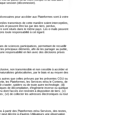
haque session (déconnexion).
 nécessaires pour accéder aux Plateformes sont à votre
données transmises de cette manière soient interceptées,
isés et peuvent être lus par des tiers, perdus,
taire sont situés dans le même pays. Les e-mails peuvent
ons toute responsabilité à cet égard.
es de sciences participatives, permettant de recueillir
les principaux éléments, afin de les partager au public,
cune responsabilité en lien avec des décisions prises
usive, non transmissible et non cessible à accéder et
 naturalistes géolocalisées, par le biais et au moyen des
s fins autres que celles prévues par les présentes CGU ou
partie, les Plateformes, les Services et/ou le Contenu, de
b crawler
,
spiders
ou de toute autre technologie ; (iii)
ues de décompilation, d’ingénierie inverse ou quelque
dont l'accès est restreint à disposition de tiers ; (v)
s ; (vi) de collecter les adresses électroniques ou tout
iens à partir des Plateformes et/ou Services, des textes,
r peut décrire à d'autres Utilisateurs une observation