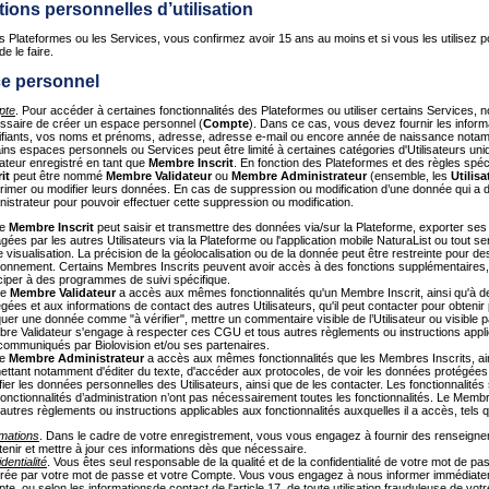
tions personnelles d’utilisation
les Plateformes ou les Services, vous confirmez avoir 15 ans au moins et si vous les utilise
de le faire.
ce personnel
pte
. Pour accéder à certaines fonctionnalités des Plateformes ou utiliser certains Services, n
ssaire de créer un espace personnel (
Compte
). Dans ce cas, vous devez fournir les infor
tifiants, vos noms et prénoms, adresse, adresse e-mail ou encore année de naissance nota
ains espaces personnels ou Services peut être limité à certaines catégories d'Utilisateurs
sateur enregistré en tant que
Membre Inscrit
. En fonction des Plateformes et des règles spéc
it
peut être nommé
Membre Validateur
ou
Membre Administrateur
(ensemble, les
Utilisa
rimer ou modifier leurs données. En cas de suppression ou modification d’une donnée qui a d
nistrateur pour pouvoir effectuer cette suppression ou modification.
e
Membre Inscrit
peut saisir et transmettre des données via/sur la Plateforme, exporter s
gées par les autres Utilisateurs via la Plateforme ou l'application mobile NaturaList ou tout 
 visualisation. La précision de la géolocalisation ou de la donnée peut être restreinte pour 
ronnement. Certains Membres Inscrits peuvent avoir accès à des fonctions supplémentaires,
iciper à des programmes de suivi spécifique.
e
Membre Validateur
a accès aux mêmes fonctionnalités qu'un Membre Inscrit, ainsi qu'à 
gées et aux informations de contact des autres Utilisateurs, qu'il peut contacter pour obtenir 
uer une donnée comme "à vérifier", mettre un commentaire visible de l’Utilisateur ou visible 
re Validateur s'engage à respecter ces CGU et tous autres règlements ou instructions applica
communiqués par Biolovision et/ou ses partenaires.
e
Membre Administrateur
a accès aux mêmes fonctionnalités que les Membres Inscrits, ains
ettant notamment d'éditer du texte, d'accéder aux protocoles, de voir les données protégées,
ier les données personnelles des Utilisateurs, ainsi que de les contacter. Les fonctionnalités 
fonctionnalités d’administration n’ont pas nécessairement toutes les fonctionnalités. Le Me
 autres règlements ou instructions applicables aux fonctionnalités auxquelles il a accès, tel
rmations
. Dans le cadre de votre enregistrement, vous vous engagez à fournir des renseignem
tenir et mettre à jour ces informations dès que nécessaire.
dentialité
. Vous êtes seul responsable de la qualité et de la confidentialité de votre mot de pass
rée par votre mot de passe et votre Compte. Vous vous engagez à nous informer immédiatemen
e, ou selon les informationsde contact de l'article 17, de toute utilisation frauduleuse de vo