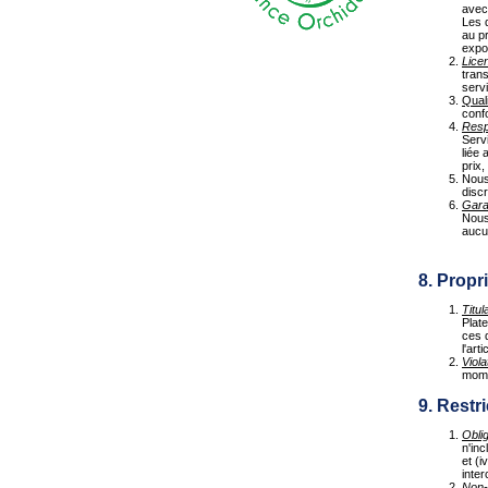
avec 
Les 
au p
expo
Lice
trans
serv
Quali
conf
Resp
Servi
liée 
prix,
Nous 
discr
Gara
Nous
aucun
8. Propri
Titul
Plat
ces d
l'arti
Viola
mome
9. Restri
Obli
n'inc
et (
inte
Non-