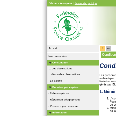
Visiteur Anonyme
[J'aimerais participer]
Accueil
fr
en
Condition
Nos partenaires
Consultation
Condi
Les observations
-
Nouvelles observations
Les présentes
web adapté p
-
La galerie
limitation so
gérés par Bio
Données par espèce
1. Génér
-
Fiches espèces
Acce
-
Répartition géographique
Plat
de c
-
Présence par commune
Modi
de la
Information