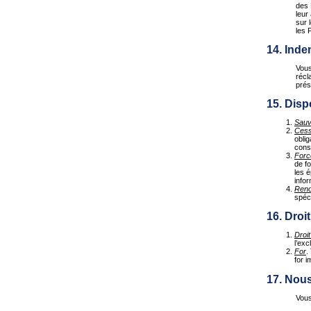
des 
leur
sur 
les 
14. Inde
Vous
récl
prés
15. Disp
Sauv
Cess
oblig
cons
Forc
de fo
les 
info
Reno
spéci
16. Droit
Droit
l’exc
For
.
for i
17. Nous
Vous