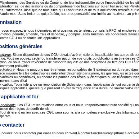
Plateformes, des Services ou du Contenu, de leur indisponibilité ou de l'impossibilité de les ut
 altération, (iii) de déclarations ou du comportement de tout tiers sur ou en lien avec les Plate
les Plateformes, ainsi que de tous sites qui lui sont reliés et de tous documents diffusés sur l
Plateformes. Sans limiter ce qui précède, notre responsabilité est limitée au maximum au prix
mnisation
 vous engagez à nous indemniser, ainsi que nos partenaires, compris la FFO, et employés, 
amation, pénalité, amende, frais et dépense, y compris, sans limitation, les honoraires d'avoca
entes CGU ou de toutes lois applicables.
ositions générales
egarde
. Si une disposition de ces CGU devait s'avérer nulle ou inapplicable, les autres dispo
ion
. Vous ne pouvez céder ou transférer aucun de vos droits ou obligations au titre de ces
ation, ou sous-traiter l'exécution de n'importe laquelle de nos obligations au titre des CGU à t
entement préalable.
e Majeure
. Nous ne pouvons pas être tenus responsables de l’inexécution ou du retard dans 
rce majeure tels les catastrophes naturelles d’intensité particulière, les guerres, les actes 
épidémies ou pandémies, ou encore les pannes des réseaux électriques ou de télécommunicat
rmerons sans délai.
nciation
. Toute tolérance ou renonciation de Biolovision, dans l’application de tout ou part
fiques applicables, quelles que puissent en être la fréquence et la durée, ne saurait valoir reno
 applicable et for
 applicable
. Les CGU et les relations entre vous et nous, respectivement toute société qui nous 
lusion des règles de conflit de lois.
 Tout différend en lien avec ces CGU sera soumis à la compétence exclusive des tribunaux c
mpératif.
 contacter
 pouvez nous contacter par email en nous écrivant à contact-orchisauvage@france-orchide