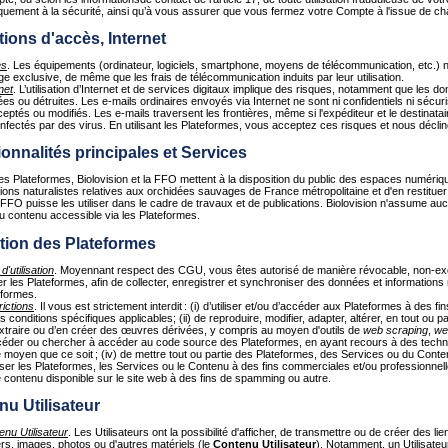
uement à la sécurité, ainsi qu’à vous assurer que vous fermez votre Compte à l'issue de c
tions d'accès, Internet
ès
. Les équipements (ordinateur, logiciels, smartphone, moyens de télécommunication, etc.)
e exclusive, de même que les frais de télécommunication induits par leur utilisation.
net
. L’utilisation d’Internet et de services digitaux implique des risques, notamment que les 
ées ou détruites. Les e-mails ordinaires envoyés via Internet ne sont ni confidentiels ni sécur
ceptés ou modifiés. Les e-mails traversent les frontières, même si l'expéditeur et le destina
infectés par des virus. En utilisant les Plateformes, vous acceptez ces risques et nous déclin
ionnalités principales et Services
des Plateformes, Biolovision et la FFO mettent à la disposition du public des espaces numériqu
ons naturalistes relatives aux orchidées sauvages de France métropolitaine et d'en restituer 
a FFO puisse les utiliser dans le cadre de travaux et de publications. Biolovision n'assume au
u contenu accessible via les Plateformes.
sation des Plateformes
 d'utilisation
. Moyennant respect des CGU, vous êtes autorisé de manière révocable, non-excl
ser les Plateformes, afin de collecter, enregistrer et synchroniser des données et informations
eformes.
rictions
. Il vous est strictement interdit : (i) d’utiliser et/ou d’accéder aux Plateformes à de
s conditions spécifiques applicables; (ii) de reproduire, modifier, adapter, altérer, en tout ou 
extraire ou d’en créer des œuvres dérivées, y compris au moyen d'outils de
web scraping
,
we
céder ou chercher à accéder au code source des Plateformes, en ayant recours à des techniq
 moyen que ce soit ; (iv) de mettre tout ou partie des Plateformes, des Services ou du Contenu 
liser les Plateformes, les Services ou le Contenu à des fins commerciales et/ou professionnelle
e contenu disponible sur le site web à des fins de spamming ou autre.
nu Utilisateur
enu Utilisateur
. Les Utilisateurs ont la possibilité d'afficher, de transmettre ou de créer des l
ers, images, photos ou d'autres matériels (le
Contenu Utilisateur
). Notamment, un Utilisateu