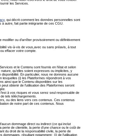
ournir les Services.
vacy
, qui décrit comment les données personnelles sont
ps à autre, fait partie intégrante de ces CGU.
de modifier ou d'arrêter provisoirement ou définitivement
ilité vis-à-vis de vous,avec ou sans préavis, à tout
 ou effacer votre compte.
ervices et le Contenu sont fournis en l'état et selon
nature, qu'elles soient expresses ou implicites, y
 de disponibilité. En particulier, nous ne donnons aucune
 lesquelles (i) les Plateformes répondront à vos
ions ainsi que le Contenu disponibles sur les
 peut obtenir de l'utilisation des Plateformes seront
gée.
 l'est à vos risques et vous serez seul responsable de
 de tels téléchargements.
iers, ou des liens vers ces contenus. Ces contenus
robation de notre part de ces contenus. Nous
aucun dommage direct ou indirect (ce qui inclut
a perte de clientèle, la perte d’une chance ou le coût de
t du droit de la responsabilité civile, la perte de
s dommages, résultant notamment : (i) de l'utilisation