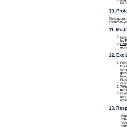
l’ac
10. Prot
Nous avons éd
collectées vi
11. Modi
Prin
les 
Com
mome
12. Excl
Prin
leur 
compr
gara
besoi
Plate
exact
Télé
tout
Cont
sont
n'as
13. Resp
Vous
nota
l’ob
donn