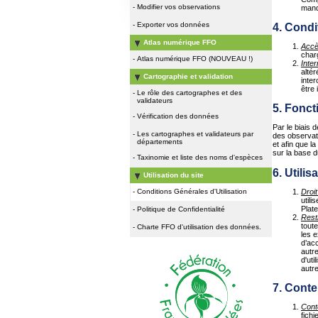
-
Modifier vos observations
manq
-
Exporter vos données
4. Condi
Atlas numérique FFO
Acc
charg
-
Atlas numérique FFO (NOUVEAU !)
Inter
altér
Cartographie et validation
inter
être 
-
Le rôle des cartographes et des
validateurs
5. Fonct
-
Vérification des données
Par le biais 
-
Les cartographes et validateurs par
des observati
départements
et afin que l
sur la base d
-
Taxinomie et liste des noms d'espèces
6. Utili
Utilisation du site
Droit
-
Conditions Générales d'Utilisation
utili
Plat
-
Politique de Confidentialité
Rest
toute
-
Charte FFO d'utilisation des données.
les 
d’ac
autre
d'uti
autr
7. Conte
Cont
fichi