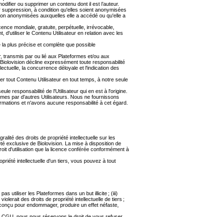
difier ou supprimer un contenu dont il est l’auteur.
r suppression, à condition qu'elles soient anonymisées
non anonymisées auxquelles elle a accédé ou qu'elle a
cence mondiale, gratuite, perpétuelle, irrévocable,
t, d'utiliser le Contenu Utilisateur en relation avec les
 la plus précise et complète que possible
r, transmis par ou lié aux Plateformes et/ou aux
r. Biolovision décline expressément toute responsabilité
llectuelle, la concurrence déloyale et l'indication des
er tout Contenu Utilisateur en tout temps, à notre seule
le responsabilité de l'Utilisateur qui en est à l'origine.
rmes par d'autres Utilisateurs. Nous ne fournissons
nformations et n'avons aucune responsabilité à cet égard.
gralité des droits de propriété intellectuelle sur les
iété exclusive de Biolovision. La mise à disposition de
droit d'utilisation que la licence conférée conformément à
priété intellectuelle d'un tiers, vous pouvez à tout
s utiliser les Plateformes dans un but illicite ; (iii)
olerait des droits de propriété intellectuelle de tiers ;
 conçu pour endommager, produire un effet néfaste,
es CGU, nous nous réservons le droit de vous refuser