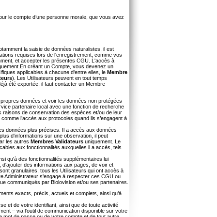
z pour le compte d’une personne morale, que vous avez
otamment la saisie de données naturalistes, il est
mations requises lors de l'enregistrement, comme vos
mment, et accepter les présentes CGU. L'accès à
 uniquement.En créant un Compte, vous devenez un
ifiques applicables à chacune d'entre elles, le
Membre
teurs
). Les Utilisateurs peuvent en tout temps
éjà été exportée, il faut contacter un Membre
es propres données et voir les données non protégées
service partenaire local avec une fonction de recherche
des raisons de conservation des espèces et/ou de leur
 comme l’accès aux protocoles quand ils s’engagent à
des données plus précises. Il a accès aux données
plus d'informations sur une observation, il peut
par les autres
Membres Validateurs
uniquement. Le
bles aux fonctionnalités auxquelles il a accès, tels
i qu'à des fonctionnalités supplémentaires lui
 d'ajouter des informations aux pages, de voir et
sont granulaires, tous les Utilisateurs qui ont accès à
mbre Administrateur s'engage à respecter ces CGU ou
s que communiqués par Biolovision et/ou ses partenaires.
ents exacts, précis, actuels et complets, ainsi qu’à
e et de votre identifiant, ainsi que de toute activité
t – via l'outil de communication disponible sur votre
tre mot de passe ou de votre compte et de tout autre