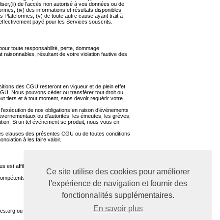
iliser,(ii) de l'accès non autorisé à vos données ou de
formes, (iv) des informations et résultats disponibles
es Plateformes, (v) de toute autre cause ayant trait à
 effectivement payé pour les Services souscrits.
pour toute responsabilité, perte, dommage,
t raisonnables, résultant de votre violation fautive des
sitions des CGU resteront en vigueur et de plein effet.
 CGU. Nous pouvons céder ou transférer tout droit ou
out tiers et à tout moment, sans devoir requérir votre
l’exécution de nos obligations en raison d’événements
gouvernementaux ou d’autorités, les émeutes, les grèves,
ion. Si un tel événement se produit, nous vous en
ie des clauses des présentes CGU ou de toutes conditions
nciation à les faire valoir.
est affiliée, sont régies par le droit suisse, à
Ce site utilise des cookies pour améliorer
ompétents du siège de Biolovision, sous réserve d’un
l'expérience de navigation et fournir des
fonctionnalités supplémentaires.
En savoir plus
es.org ou à support@biolovision.net