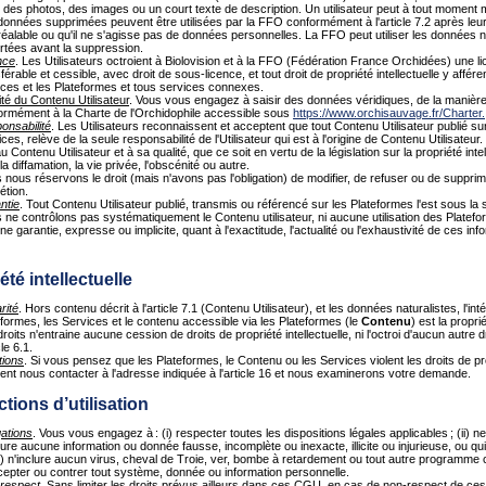
des photos, des images ou un court texte de description. Un utilisateur peut à tout moment mo
données supprimées peuvent être utilisées par la FFO conformément à l'article 7.2 après leu
réalable ou qu'il ne s'agisse pas de données personnelles. La FFO peut utiliser les données 
rtées avant la suppression.
nce
. Les Utilisateurs octroient à Biolovision et à la FFO (Fédération France Orchidées) une li
férable et cessible, avec droit de sous-licence, et tout droit de propriété intellectuelle y afféren
ices et les Plateformes et tous services connexes.
té du Contenu Utilisateur
. Vous vous engagez à saisir des données véridiques, de la manière
ormément à la Charte de l'Orchidophile accessible sous
https://www.orchisauvage.fr/Charter
.
onsabilité
. Les Utilisateurs reconnaissent et acceptent que tout Contenu Utilisateur publié su
ces, relève de la seule responsabilité de l'Utilisateur qui est à l'origine de Contenu Utilisateu
au Contenu Utilisateur et à sa qualité, que ce soit en vertu de la législation sur la propriété inte
 la diffamation, la vie privée, l'obscénité ou autre.
nous réservons le droit (mais n'avons pas l'obligation) de modifier, de refuser ou de supprim
étion.
ntie
. Tout Contenu Utilisateur publié, transmis ou référencé sur les Plateformes l'est sous la seu
 ne contrôlons pas systématiquement le Contenu utilisateur, ni aucune utilisation des Platefo
e garantie, expresse ou implicite, quant à l'exactitude, l'actualité ou l'exhaustivité de ces i
été intellectuelle
arité
. Hors contenu décrit à l'article 7.1 (Contenu Utilisateur), et les données naturalistes, l'inté
eformes, les Services et le contenu accessible via les Plateformes (le
Contenu
) est la propr
roits n'entraine aucune cession de droits de propriété intellectuelle, ni l'octroi d'aucun autre 
cle 6.1.
tions
. Si vous pensez que les Plateformes, le Contenu ou les Services violent les droits de pro
nt nous contacter à l'adresse indiquée à l'article 16 et nous examinerons votre demande.
ctions d’utilisation
gations
. Vous vous engagez à : (i) respecter toutes les dispositions légales applicables ; (ii) ne pa
lure aucune information ou donnée fausse, incomplète ou inexacte, illicite ou injurieuse, ou qui vi
iv) n'inclure aucun virus, cheval de Troie, ver, bombe à retardement ou tout autre programme
rcepter ou contrer tout système, donnée ou information personnelle.
respec
t
. Sans limiter les droits prévus ailleurs dans ces CGU, en cas de non-respect de c