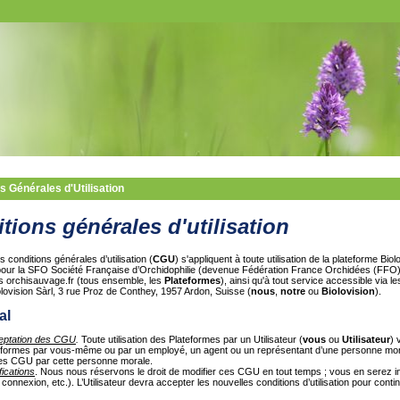
s Générales d'Utilisation
tions générales d'utilisation
 conditions générales d’utilisation (
CGU
) s'appliquent à toute utilisation de la plateforme Biol
our la SFO Société Française d’Orchidophilie (devenue Fédération France Orchidées (FFO
us orchisauvage.fr (tous ensemble, les
Plateformes
), ainsi qu'à tout service accessible via l
lovision Sàrl, 3 rue Proz de Conthey, 1957 Ardon, Suisse (
nous
,
notre
ou
Biolovision
).
al
ptation des CGU
.
Toute utilisation des Plateformes par un Utilisateur (
vous
ou
Utilisateur
) 
eformes par vous-même ou par un employé, un agent ou un représentant d’une personne morale
es CGU par cette personne morale.
fications
. Nous nous réservons le droit de modifier ces CGU en tout temps ; vous en serez info
 connexion, etc.). L’Utilisateur devra accepter les nouvelles conditions d’utilisation pour contin