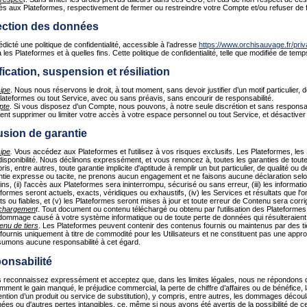
cès aux Plateformes, respectivement de fermer ou restreindre votre Compte et/ou refuser de f
ection des données
icté une politique de confidentialité, accessible à l’adresse
https://www.orchisauvage.fr/pri
a les Plateformes et à quelles fins. Cette politique de confidentialité, telle que modifiée de tem
fication, suspension et résiliation
cipe
. Nous nous réservons le droit, à tout moment, sans devoir justifier d’un motif particulier, 
Plateformes ou tout Service, avec ou sans préavis, sans encourir de responsabilité.
pte
. Si vous disposez d'un Compte, nous pouvons, à notre seule discrétion et sans responsab
nt supprimer ou limiter votre accès à votre espace personnel ou tout Service, et désactiver
usion de garantie
cipe
.
Vous accédez aux Plateformes et l'utilisez à vos risques exclusifs. Les Plateformes, les S
disponibilité. Nous déclinons expressément, et vous renoncez à, toutes les garanties de toute 
is, entre autres, toute garantie implicite d'aptitude à remplir un but particulier, de qualité ou
ntie expresse ou tacite, ne prenons aucun engagement et ne faisons aucune déclaration selon
ns, (ii) l'accès aux Plateformes sera ininterrompu, sécurisé ou sans erreur, (iii) les informat
formes seront actuels, exacts, véridiques ou exhaustifs, (iv) les Services et résultats que l'on
s ou fiables, et (v) les Plateformes seront mises à jour et toute erreur de Contenu sera corri
chargemen
t
. Tout document ou contenu téléchargé ou obtenu par l'utilisation des Plateformes
 dommage causé à votre système informatique ou de toute perte de données qui résulteraient
enu de tiers
. Les Plateformes peuvent contenir des contenus fournis ou maintenus par des t
 fournis uniquement à titre de commodité pour les Utilisateurs et ne constituent pas une app
sumons aucune responsabilité à cet égard.
onsabilité
 reconnaissez expressément et acceptez que, dans les limites légales, nous ne répondons d'
mment le gain manqué, le préjudice commercial, la perte de chiffre d’affaires ou de bénéfice, l
tention d’un produit ou service de substitution), y compris, entre autres, les dommages découlan
ées ou d'autres pertes intangibles, ce, même si nous avons été avertis de la possibilité de ce