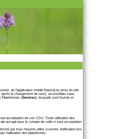
ovision, de l'application mobile NaturaList et/ou du site
) après le changement de nom), accessibles sans
es Plateformes (
Services
), lesquels sont fournis et
vaut acceptation de ces CGU. Toute utilisation des
 qui agit pour le compte de celle-ci vaut acceptation
rmé par tous moyens utiles (courriel, notification lors
uer l’utilisation des plateformes.