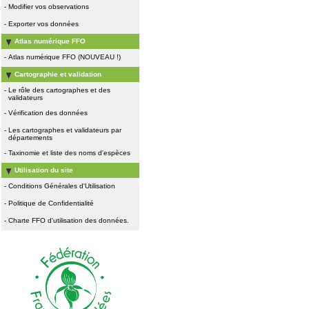
-
Modifier vos observations
-
Exporter vos données
Atlas numérique FFO
-
Atlas numérique FFO (NOUVEAU !)
Cartographie et validation
-
Le rôle des cartographes et des
validateurs
-
Vérification des données
-
Les cartographes et validateurs par
départements
-
Taxinomie et liste des noms d'espèces
Utilisation du site
-
Conditions Générales d'Utilisation
-
Politique de Confidentialité
-
Charte FFO d'utilisation des données.