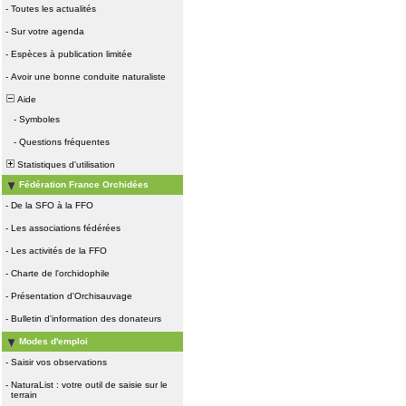
-
Toutes les actualités
-
Sur votre agenda
-
Espèces à publication limitée
-
Avoir une bonne conduite naturaliste
Aide
-
Symboles
-
Questions fréquentes
Statistiques d'utilisation
Fédération France Orchidées
-
De la SFO à la FFO
-
Les associations fédérées
-
Les activités de la FFO
-
Charte de l'orchidophile
-
Présentation d'Orchisauvage
-
Bulletin d'information des donateurs
Modes d'emploi
-
Saisir vos observations
-
NaturaList : votre outil de saisie sur le
terrain