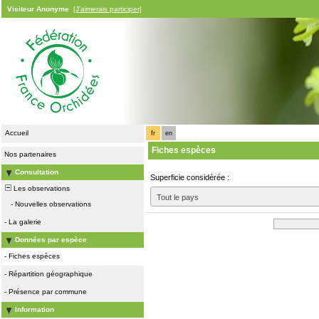
Visiteur Anonyme
[J'aimerais participer]
Accueil
fr
en
Fiches espèces
Nos partenaires
Consultation
Superficie considérée :
Les observations
Tout le pays
-
Nouvelles observations
-
La galerie
Données par espèce
-
Fiches espèces
-
Répartition géographique
-
Présence par commune
Information