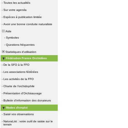
-
Toutes les actualités
-
Sur votre agenda
-
Espèces à publication limitée
-
Avoir une bonne conduite naturaliste
Aide
-
Symboles
-
Questions fréquentes
Statistiques d'utilisation
Fédération France Orchidées
-
De la SFO à la FFO
-
Les associations fédérées
-
Les activités de la FFO
-
Charte de l'orchidophile
-
Présentation d'Orchisauvage
-
Bulletin d'information des donateurs
Modes d'emploi
-
Saisir vos observations
-
NaturaList : votre outil de saisie sur le
terrain