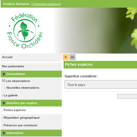
Visiteur Anonyme
[J'aimerais participer]
Accueil
fr
en
Fiches espèces
Nos partenaires
Consultation
Superficie considérée :
Les observations
Tout le pays
-
Nouvelles observations
-
La galerie
Données par espèce
-
Fiches espèces
-
Répartition géographique
-
Présence par commune
Information