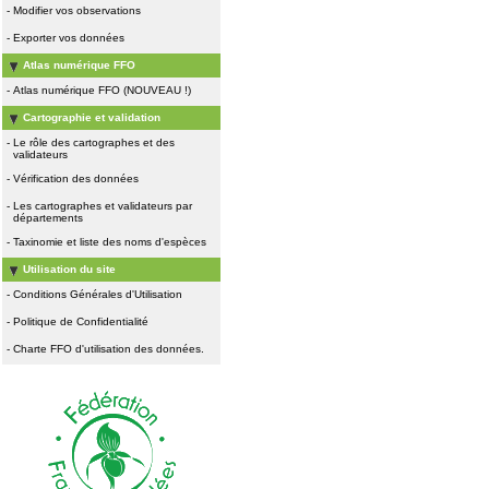
-
Modifier vos observations
-
Exporter vos données
Atlas numérique FFO
-
Atlas numérique FFO (NOUVEAU !)
Cartographie et validation
-
Le rôle des cartographes et des
validateurs
-
Vérification des données
-
Les cartographes et validateurs par
départements
-
Taxinomie et liste des noms d'espèces
Utilisation du site
-
Conditions Générales d'Utilisation
-
Politique de Confidentialité
-
Charte FFO d'utilisation des données.