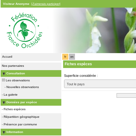
Visiteur Anonyme
[J'aimerais participer]
Accueil
fr
en
Fiches espèces
Nos partenaires
Consultation
Superficie considérée :
Les observations
Tout le pays
-
Nouvelles observations
-
La galerie
Données par espèce
-
Fiches espèces
-
Répartition géographique
-
Présence par commune
Information