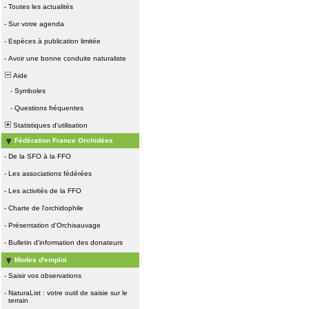
-
Toutes les actualités
-
Sur votre agenda
-
Espèces à publication limitée
-
Avoir une bonne conduite naturaliste
Aide
-
Symboles
-
Questions fréquentes
Statistiques d'utilisation
Fédération France Orchidées
-
De la SFO à la FFO
-
Les associations fédérées
-
Les activités de la FFO
-
Charte de l'orchidophile
-
Présentation d'Orchisauvage
-
Bulletin d'information des donateurs
Modes d'emploi
-
Saisir vos observations
-
NaturaList : votre outil de saisie sur le
terrain