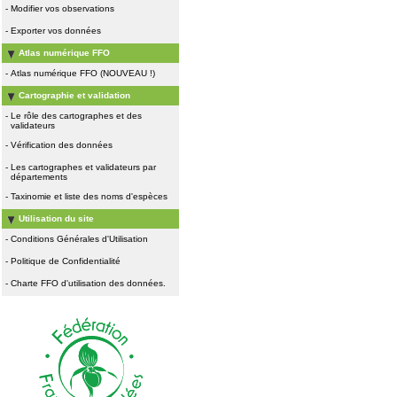
-
Modifier vos observations
-
Exporter vos données
Atlas numérique FFO
-
Atlas numérique FFO (NOUVEAU !)
Cartographie et validation
-
Le rôle des cartographes et des
validateurs
-
Vérification des données
-
Les cartographes et validateurs par
départements
-
Taxinomie et liste des noms d'espèces
Utilisation du site
-
Conditions Générales d'Utilisation
-
Politique de Confidentialité
-
Charte FFO d'utilisation des données.