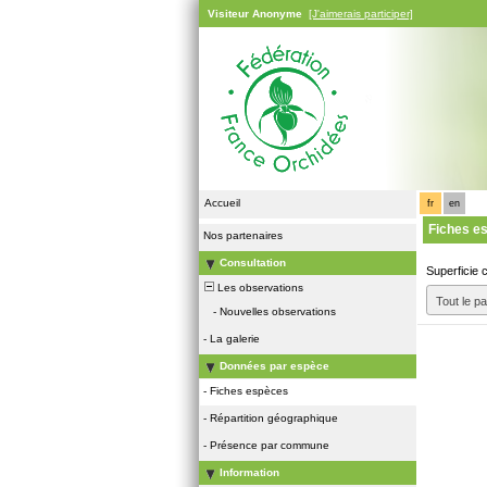
Visiteur Anonyme
[J'aimerais participer]
Accueil
fr
en
Fiches e
Nos partenaires
Consultation
Superficie 
Les observations
Tout le p
-
Nouvelles observations
-
La galerie
Données par espèce
-
Fiches espèces
-
Répartition géographique
-
Présence par commune
Information