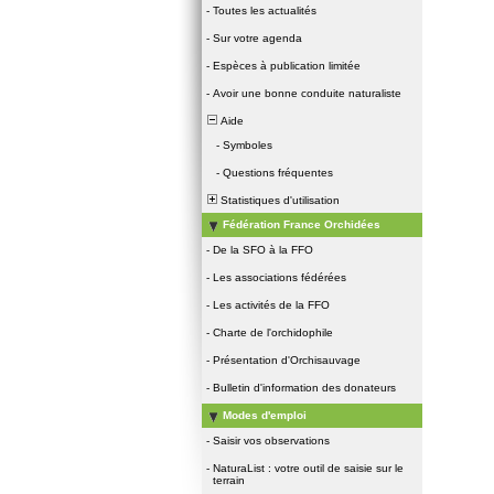
-
Toutes les actualités
-
Sur votre agenda
-
Espèces à publication limitée
-
Avoir une bonne conduite naturaliste
Aide
-
Symboles
-
Questions fréquentes
Statistiques d'utilisation
Fédération France Orchidées
-
De la SFO à la FFO
-
Les associations fédérées
-
Les activités de la FFO
-
Charte de l'orchidophile
-
Présentation d'Orchisauvage
-
Bulletin d'information des donateurs
Modes d'emploi
-
Saisir vos observations
-
NaturaList : votre outil de saisie sur le
terrain