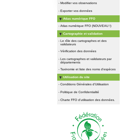
-
Modifier vos observations
-
Exporter vos données
Atlas numérique FFO
-
Atlas numérique FFO (NOUVEAU !)
Cartographie et validation
-
Le rôle des cartographes et des
validateurs
-
Vérification des données
-
Les cartographes et validateurs par
départements
-
Taxinomie et liste des noms d'espèces
Utilisation du site
-
Conditions Générales d'Utilisation
-
Politique de Confidentialité
-
Charte FFO d'utilisation des données.