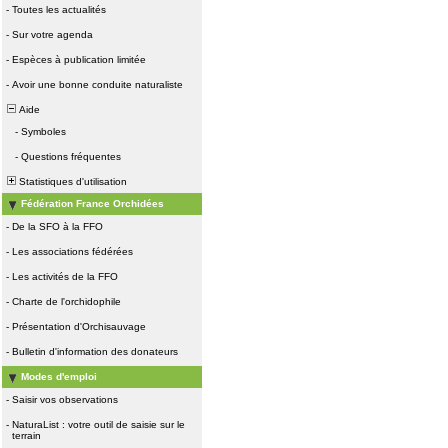
-
Toutes les actualités
-
Sur votre agenda
-
Espèces à publication limitée
-
Avoir une bonne conduite naturaliste
Aide
-
Symboles
-
Questions fréquentes
Statistiques d'utilisation
Fédération France Orchidées
-
De la SFO à la FFO
-
Les associations fédérées
-
Les activités de la FFO
-
Charte de l'orchidophile
-
Présentation d'Orchisauvage
-
Bulletin d'information des donateurs
Modes d'emploi
-
Saisir vos observations
-
NaturaList : votre outil de saisie sur le
terrain