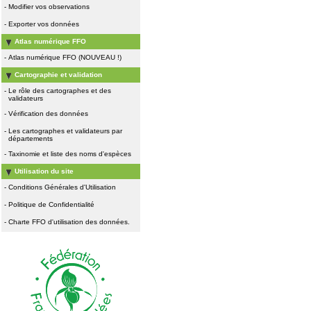
-
Modifier vos observations
-
Exporter vos données
Atlas numérique FFO
-
Atlas numérique FFO (NOUVEAU !)
Cartographie et validation
-
Le rôle des cartographes et des
validateurs
-
Vérification des données
-
Les cartographes et validateurs par
départements
-
Taxinomie et liste des noms d'espèces
Utilisation du site
-
Conditions Générales d'Utilisation
-
Politique de Confidentialité
-
Charte FFO d'utilisation des données.