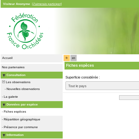
Visiteur Anonyme
[J'aimerais participer]
Accueil
fr
en
Fiches espèces
Nos partenaires
Consultation
Superficie considérée :
Les observations
Tout le pays
-
Nouvelles observations
-
La galerie
Données par espèce
-
Fiches espèces
-
Répartition géographique
-
Présence par commune
Information