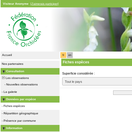
Visiteur Anonyme
[J'aimerais participer]
Accueil
fr
en
Fiches espèces
Nos partenaires
Consultation
Superficie considérée :
Les observations
Tout le pays
-
Nouvelles observations
-
La galerie
Données par espèce
-
Fiches espèces
-
Répartition géographique
-
Présence par commune
Information