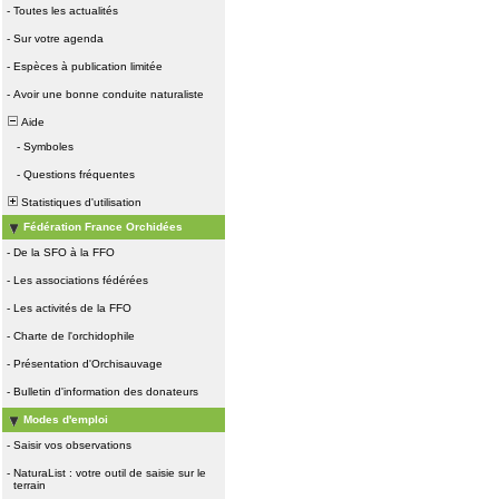
-
Toutes les actualités
-
Sur votre agenda
-
Espèces à publication limitée
-
Avoir une bonne conduite naturaliste
Aide
-
Symboles
-
Questions fréquentes
Statistiques d'utilisation
Fédération France Orchidées
-
De la SFO à la FFO
-
Les associations fédérées
-
Les activités de la FFO
-
Charte de l'orchidophile
-
Présentation d'Orchisauvage
-
Bulletin d'information des donateurs
Modes d'emploi
-
Saisir vos observations
-
NaturaList : votre outil de saisie sur le
terrain