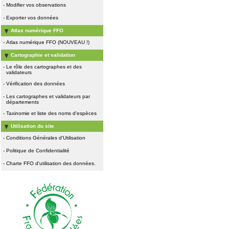
-
Modifier vos observations
-
Exporter vos données
Atlas numérique FFO
-
Atlas numérique FFO (NOUVEAU !)
Cartographie et validation
-
Le rôle des cartographes et des
validateurs
-
Vérification des données
-
Les cartographes et validateurs par
départements
-
Taxinomie et liste des noms d'espèces
Utilisation du site
-
Conditions Générales d'Utilisation
-
Politique de Confidentialité
-
Charte FFO d'utilisation des données.