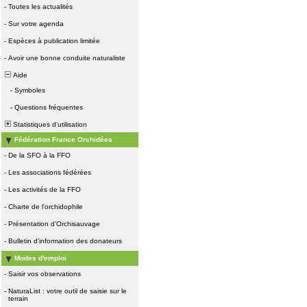
-
Toutes les actualités
-
Sur votre agenda
-
Espèces à publication limitée
-
Avoir une bonne conduite naturaliste
Aide
-
Symboles
-
Questions fréquentes
Statistiques d'utilisation
Fédération France Orchidées
-
De la SFO à la FFO
-
Les associations fédérées
-
Les activités de la FFO
-
Charte de l'orchidophile
-
Présentation d'Orchisauvage
-
Bulletin d'information des donateurs
Modes d'emploi
-
Saisir vos observations
-
NaturaList : votre outil de saisie sur le
terrain