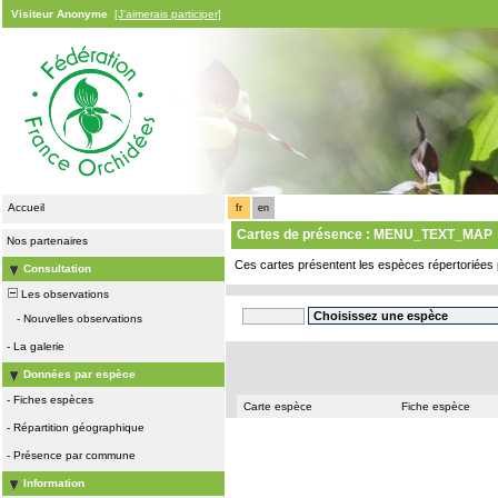
Visiteur Anonyme
[J'aimerais participer]
Accueil
fr
en
Cartes de présence : MENU_TEXT_MAP
Nos partenaires
Ces cartes présentent les espèces répertoriées 
Consultation
Les observations
-
Nouvelles observations
-
La galerie
Données par espèce
-
Fiches espèces
Carte espèce
Fiche espèce
-
Répartition géographique
-
Présence par commune
Information