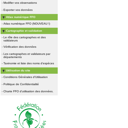
-
Modifier vos observations
-
Exporter vos données
Atlas numérique FFO
-
Atlas numérique FFO (NOUVEAU !)
Cartographie et validation
-
Le rôle des cartographes et des
validateurs
-
Vérification des données
-
Les cartographes et validateurs par
départements
-
Taxinomie et liste des noms d'espèces
Utilisation du site
-
Conditions Générales d'Utilisation
-
Politique de Confidentialité
-
Charte FFO d'utilisation des données.