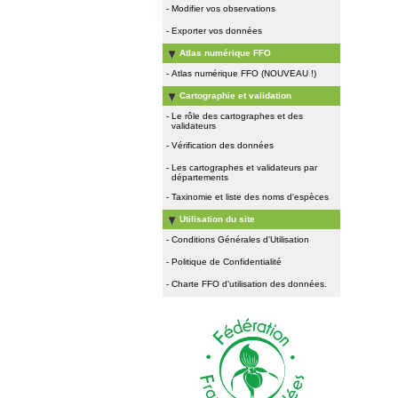
-
Modifier vos observations
-
Exporter vos données
Atlas numérique FFO
-
Atlas numérique FFO (NOUVEAU !)
Cartographie et validation
-
Le rôle des cartographes et des
validateurs
-
Vérification des données
-
Les cartographes et validateurs par
départements
-
Taxinomie et liste des noms d'espèces
Utilisation du site
-
Conditions Générales d'Utilisation
-
Politique de Confidentialité
-
Charte FFO d'utilisation des données.