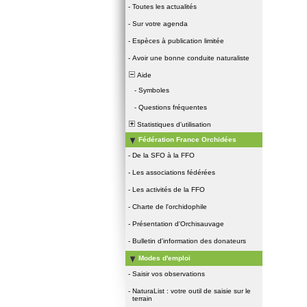
-
Toutes les actualités
-
Sur votre agenda
-
Espèces à publication limitée
-
Avoir une bonne conduite naturaliste
Aide
-
Symboles
-
Questions fréquentes
Statistiques d'utilisation
Fédération France Orchidées
-
De la SFO à la FFO
-
Les associations fédérées
-
Les activités de la FFO
-
Charte de l'orchidophile
-
Présentation d'Orchisauvage
-
Bulletin d'information des donateurs
Modes d'emploi
-
Saisir vos observations
-
NaturaList : votre outil de saisie sur le
terrain