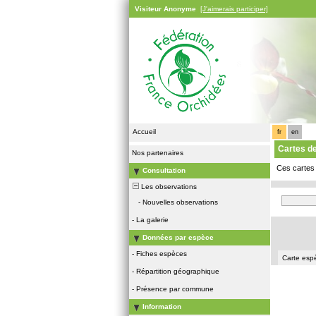
Visiteur Anonyme
[J'aimerais participer]
Accueil
fr
en
Cartes 
Nos partenaires
Ces cartes 
Consultation
Les observations
-
Nouvelles observations
-
La galerie
Données par espèce
-
Fiches espèces
Carte esp
-
Répartition géographique
-
Présence par commune
Information