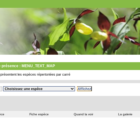
de présence : MENU_TEXT_MAP
présentent les espèces répertoriées par carré
èce
Fiche espèce
Quand la voir
La galerie