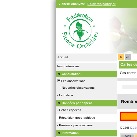
Visiteur Anonyme
[J'aimerais participer]
Accueil
fr
en
Cartes d
Nos partenaires
Ces cartes 
Consultation
Les observations
-
Nouvelles observations
-
La galerie
Nombre 
Données par espèce
-
Fiches espèces
-
Répartition géographique
-
Présence par commune
[2026]
[202
Information
2025