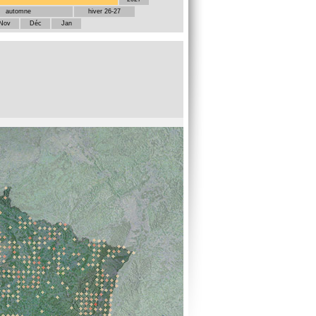
automne
hiver 26-27
Nov
Déc
Jan