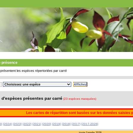
e présence
présentent les espèces répertoriées par carré
d'espèces présentes par carré
(23 espèces masquées)
Les cartes de répartition sont basées sur les données saisies 
5]
[2024]
[2023]
[2022]
[2021]
[2020]
[2019]
[2018]
[2017]
[2017-2026]
toute l'année 2026