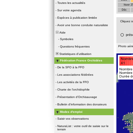
-
Toutes les actualités
hiver 2
Déc
-
Sur votre agenda
-
Espèces à publication limitée
Cliquez 
-
Avoir une bonne conduite naturaliste
Aide
prés
-
Symboles
Photo aér
-
Questions fréquentes
Statistiques d'utilisation
Fédération France Orchidées
-
De la SFO à la FFO
-
Les associations fédérées
-
Les activités de la FFO
-
Charte de l'orchidophile
-
Présentation d'Orchisauvage
-
Bulletin d'information des donateurs
Modes d'emploi
-
Saisir vos observations
-
NaturaList : votre outil de saisie sur le
terrain