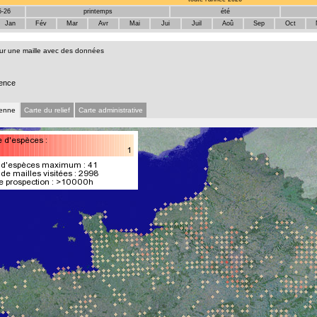
5-26
printemps
été
Jan
Fév
Mar
Avr
Mai
Jui
Juil
Aoû
Sep
Oct
sur une maille avec des données
ence
ienne
Carte du relief
Carte administrative