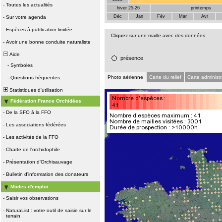
-
Toutes les actualités
hiver 25-26
printemps
Déc
Jan
Fév
Mar
Avr
-
Sur votre agenda
-
Espèces à publication limitée
Cliquez sur une maille avec des données
-
Avoir une bonne conduite naturaliste
Aide
présence
-
Symboles
Photo aérienne
Carte du relief
Carte administr
-
Questions fréquentes
Statistiques d'utilisation
Fédération France Orchidées
-
De la SFO à la FFO
-
Les associations fédérées
-
Les activités de la FFO
-
Charte de l'orchidophile
-
Présentation d'Orchisauvage
-
Bulletin d'information des donateurs
Modes d'emploi
-
Saisir vos observations
-
NaturaList : votre outil de saisie sur le
terrain