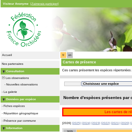
Visiteur Anonyme
[J'aimerais participer]
Accueil
fr
en
Cartes de présence
Nos partenaires
Ces cartes présentent les espèces répertoriées 
Consultation
Les observations
-
Nouvelles observations
-
La galerie
Nombre d'espèces présentes par c
Données par espèce
-
Fiches espèces
Les cartes de ré
-
Répartition géographique
-
Présence par commune
[2026]
[2025]
[2024]
[2023]
[2022]
[2021]
[2020]
[
Information
2025