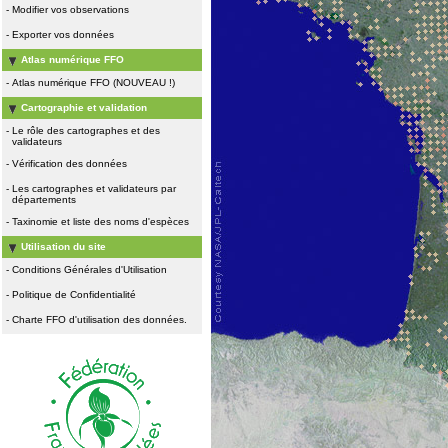
-
Modifier vos observations
-
Exporter vos données
Atlas numérique FFO
-
Atlas numérique FFO (NOUVEAU !)
Cartographie et validation
-
Le rôle des cartographes et des
validateurs
-
Vérification des données
-
Les cartographes et validateurs par
départements
-
Taxinomie et liste des noms d'espèces
Utilisation du site
-
Conditions Générales d'Utilisation
-
Politique de Confidentialité
-
Charte FFO d'utilisation des données.