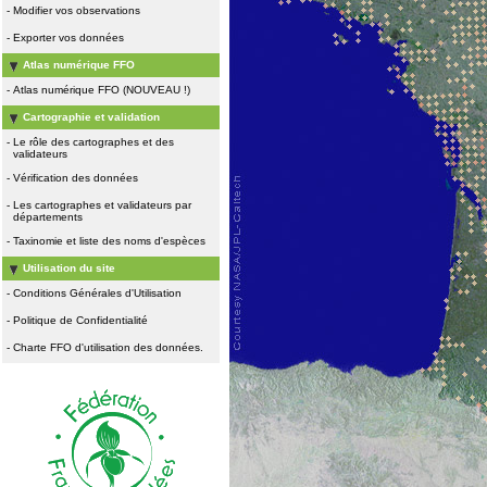
-
Modifier vos observations
-
Exporter vos données
Atlas numérique FFO
-
Atlas numérique FFO (NOUVEAU !)
Cartographie et validation
-
Le rôle des cartographes et des
validateurs
-
Vérification des données
-
Les cartographes et validateurs par
départements
-
Taxinomie et liste des noms d'espèces
Utilisation du site
-
Conditions Générales d'Utilisation
-
Politique de Confidentialité
-
Charte FFO d'utilisation des données.