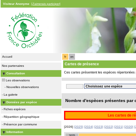
Visiteur Anonyme
[J'aimerais participer]
Accueil
fr
en
Cartes de présence
Nos partenaires
Ces cartes présentent les espèces répertoriées 
Consultation
Les observations
-
Nouvelles observations
-
La galerie
Nombre d'espèces présentes par c
Données par espèce
-
Fiches espèces
Les cartes de ré
-
Répartition géographique
-
Présence par commune
[2026]
[2025]
[2024]
[2023]
[2022]
[2021]
[2020]
[
Information
2025