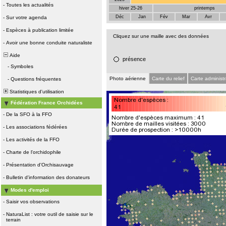
-
Toutes les actualités
hiver 25-26
printemps
Déc
Jan
Fév
Mar
Avr
-
Sur votre agenda
-
Espèces à publication limitée
Cliquez sur une maille avec des données
-
Avoir une bonne conduite naturaliste
Aide
présence
-
Symboles
Photo aérienne
Carte du relief
Carte administr
-
Questions fréquentes
Statistiques d'utilisation
Fédération France Orchidées
-
De la SFO à la FFO
-
Les associations fédérées
-
Les activités de la FFO
-
Charte de l'orchidophile
-
Présentation d'Orchisauvage
-
Bulletin d'information des donateurs
Modes d'emploi
-
Saisir vos observations
-
NaturaList : votre outil de saisie sur le
terrain