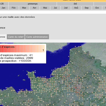
5-26
printemps
été
Jan
Fév
Mar
Avr
Mai
Jui
Juil
Aoû
Sep
Oct
sur une maille avec des données
ence
ienne
Carte du relief
Carte administrative