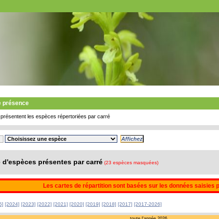
e présence
présentent les espèces répertoriées par carré
d'espèces présentes par carré
(23 espèces masquées)
Les cartes de répartition sont basées sur les données saisies 
5]
[2024]
[2023]
[2022]
[2021]
[2020]
[2019]
[2018]
[2017]
[2017-2026]
toute l'année 2026