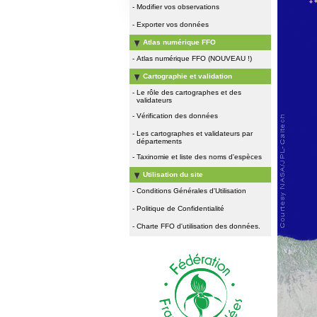
-
Modifier vos observations
-
Exporter vos données
Atlas numérique FFO
-
Atlas numérique FFO (NOUVEAU !)
Cartographie et validation
-
Le rôle des cartographes et des
validateurs
-
Vérification des données
-
Les cartographes et validateurs par
départements
-
Taxinomie et liste des noms d'espèces
Utilisation du site
-
Conditions Générales d'Utilisation
-
Politique de Confidentialité
-
Charte FFO d'utilisation des données.