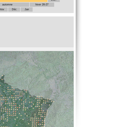
automne
hiver 26-27
Nov
Déc
Jan