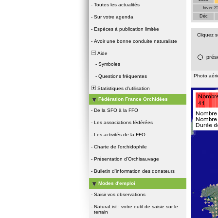
-
Toutes les actualités
hiver 2
Déc
-
Sur votre agenda
-
Espèces à publication limitée
Cliquez 
-
Avoir une bonne conduite naturaliste
Aide
prés
-
Symboles
Photo aér
-
Questions fréquentes
Statistiques d'utilisation
Fédération France Orchidées
-
De la SFO à la FFO
-
Les associations fédérées
-
Les activités de la FFO
-
Charte de l'orchidophile
-
Présentation d'Orchisauvage
-
Bulletin d'information des donateurs
Modes d'emploi
-
Saisir vos observations
-
NaturaList : votre outil de saisie sur le
terrain