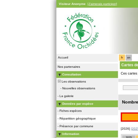
Visiteur Anonyme
[J'aimerais participer]
Accueil
fr
en
Cartes d
Nos partenaires
Ces cartes 
Consultation
Les observations
-
Nouvelles observations
-
La galerie
Nombre 
Données par espèce
-
Fiches espèces
-
Répartition géographique
-
Présence par commune
[2026]
[202
Information
2025