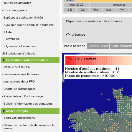
-
Toutes les actualités
hiver 25-26
printemps
Déc
Jan
Fév
Mar
Avr
-
Sur votre agenda
-
Espèces à publication limitée
Cliquez sur une maille avec des données
-
Avoir une bonne conduite naturaliste
Aide
présence
-
Symboles
Photo aérienne
Carte du relief
Carte administr
-
Questions fréquentes
Statistiques d'utilisation
Fédération France Orchidées
-
De la SFO à la FFO
-
Les associations fédérées
-
Les activités de la FFO
-
Charte de l'orchidophile
-
Présentation d'Orchisauvage
-
Bulletin d'information des donateurs
Modes d'emploi
-
Saisir vos observations
-
NaturaList : votre outil de saisie sur le
terrain