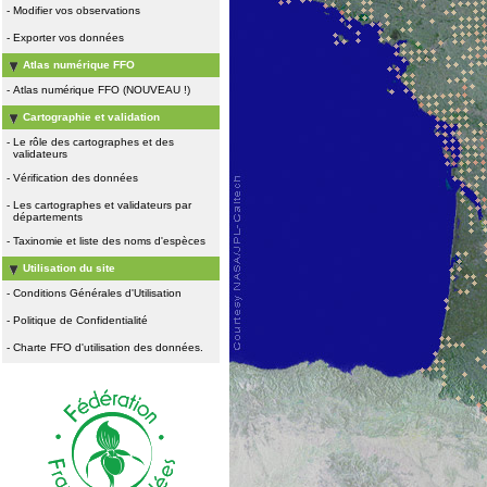
-
Modifier vos observations
-
Exporter vos données
Atlas numérique FFO
-
Atlas numérique FFO (NOUVEAU !)
Cartographie et validation
-
Le rôle des cartographes et des
validateurs
-
Vérification des données
-
Les cartographes et validateurs par
départements
-
Taxinomie et liste des noms d'espèces
Utilisation du site
-
Conditions Générales d'Utilisation
-
Politique de Confidentialité
-
Charte FFO d'utilisation des données.