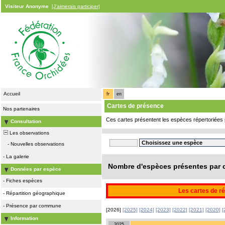
Visiteur Anonyme
[J'aimerais participer]
Accueil
fr
en
Cartes de présence
Nos partenaires
Ces cartes présentent les espèces répertoriées 
Consultation
Les observations
-
Nouvelles observations
-
La galerie
Nombre d'espèces présentes par c
Données par espèce
-
Fiches espèces
Les cartes de ré
-
Répartition géographique
-
Présence par commune
[2026]
[2025]
[2024]
[2023]
[2022]
[2021]
[2020]
[
Information
2025