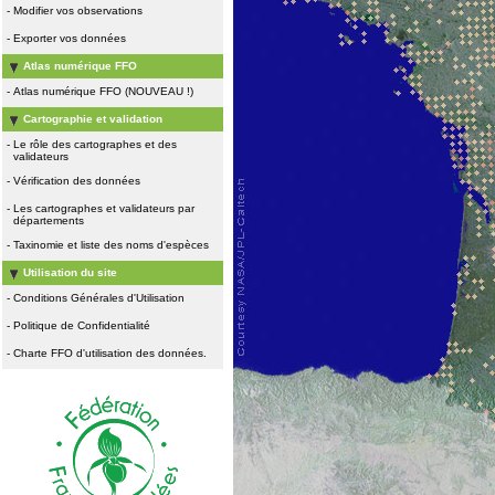
-
Modifier vos observations
-
Exporter vos données
Atlas numérique FFO
-
Atlas numérique FFO (NOUVEAU !)
Cartographie et validation
-
Le rôle des cartographes et des
validateurs
-
Vérification des données
-
Les cartographes et validateurs par
départements
-
Taxinomie et liste des noms d'espèces
Utilisation du site
-
Conditions Générales d'Utilisation
-
Politique de Confidentialité
-
Charte FFO d'utilisation des données.