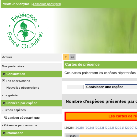
Visiteur Anonyme
[J'aimerais participer]
Accueil
fr
en
Cartes de présence
Nos partenaires
Ces cartes présentent les espèces répertoriées 
Consultation
Les observations
-
Nouvelles observations
-
La galerie
Nombre d'espèces présentes par c
Données par espèce
-
Fiches espèces
Les cartes de ré
-
Répartition géographique
-
Présence par commune
[2026]
[2025]
[2024]
[2023]
[2022]
[2021]
[2020]
[
Information
2025