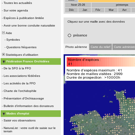
-
Toutes les actualités
hiver 25-26
printemps
Déc
Jan
Fév
Mar
Avr
-
Sur votre agenda
-
Espèces à publication limitée
Cliquez sur une maille avec des données
-
Avoir une bonne conduite naturaliste
Aide
présence
-
Symboles
Photo aérienne
Carte du relief
Carte administr
-
Questions fréquentes
Statistiques d'utilisation
Fédération France Orchidées
-
De la SFO à la FFO
-
Les associations fédérées
-
Les activités de la FFO
-
Charte de l'orchidophile
-
Présentation d'Orchisauvage
-
Bulletin d'information des donateurs
Modes d'emploi
-
Saisir vos observations
-
NaturaList : votre outil de saisie sur le
terrain