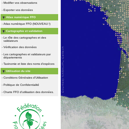
-
Modifier vos observations
-
Exporter vos données
Atlas numérique FFO
-
Atlas numérique FFO (NOUVEAU !)
Cartographie et validation
-
Le rôle des cartographes et des
validateurs
-
Vérification des données
-
Les cartographes et validateurs par
départements
-
Taxinomie et liste des noms d'espèces
Utilisation du site
-
Conditions Générales d'Utilisation
-
Politique de Confidentialité
-
Charte FFO d'utilisation des données.