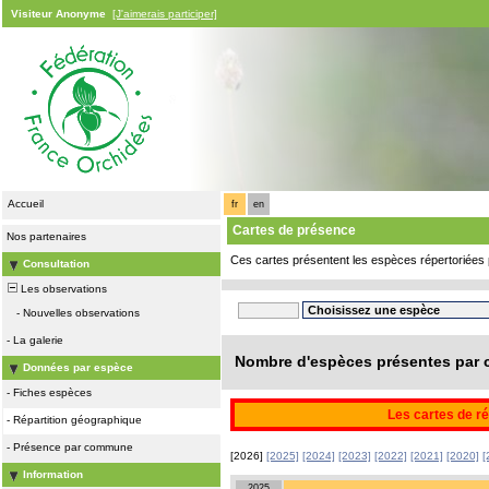
Visiteur Anonyme
[J'aimerais participer]
Accueil
fr
en
Cartes de présence
Nos partenaires
Ces cartes présentent les espèces répertoriées 
Consultation
Les observations
-
Nouvelles observations
-
La galerie
Nombre d'espèces présentes par c
Données par espèce
-
Fiches espèces
Les cartes de ré
-
Répartition géographique
-
Présence par commune
[2026]
[2025]
[2024]
[2023]
[2022]
[2021]
[2020]
[
Information
2025