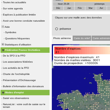
-
Toutes les actualités
hiver 25-26
printemps
Déc
Jan
Fév
Mar
Avr
-
Sur votre agenda
-
Espèces à publication limitée
Cliquez sur une maille avec des données
-
Avoir une bonne conduite naturaliste
Aide
présence
-
Symboles
Photo aérienne
Carte du relief
Carte administr
-
Questions fréquentes
Statistiques d'utilisation
Fédération France Orchidées
-
De la SFO à la FFO
-
Les associations fédérées
-
Les activités de la FFO
-
Charte de l'orchidophile
-
Présentation d'Orchisauvage
-
Bulletin d'information des donateurs
Modes d'emploi
-
Saisir vos observations
-
NaturaList : votre outil de saisie sur le
terrain