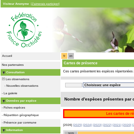
Visiteur Anonyme
[J'aimerais participer]
Accueil
fr
en
Cartes de présence
Nos partenaires
Ces cartes présentent les espèces répertoriées 
Consultation
Les observations
-
Nouvelles observations
-
La galerie
Nombre d'espèces présentes par c
Données par espèce
-
Fiches espèces
Les cartes de ré
-
Répartition géographique
-
Présence par commune
[2026]
[2025]
[2024]
[2023]
[2022]
[2021]
[2020]
[
Information
2025