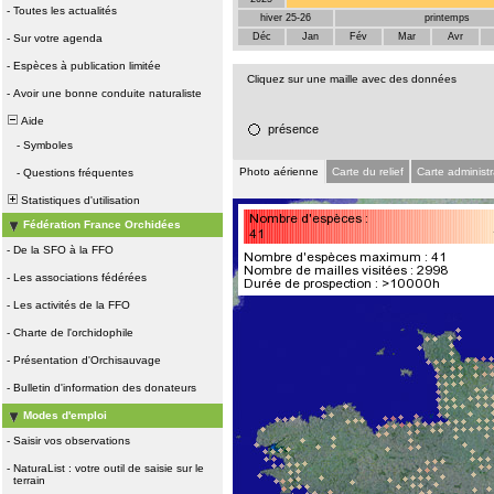
-
Toutes les actualités
hiver 25-26
printemps
Déc
Jan
Fév
Mar
Avr
-
Sur votre agenda
-
Espèces à publication limitée
Cliquez sur une maille avec des données
-
Avoir une bonne conduite naturaliste
Aide
présence
-
Symboles
Photo aérienne
Carte du relief
Carte administr
-
Questions fréquentes
Statistiques d'utilisation
Fédération France Orchidées
-
De la SFO à la FFO
-
Les associations fédérées
-
Les activités de la FFO
-
Charte de l'orchidophile
-
Présentation d'Orchisauvage
-
Bulletin d'information des donateurs
Modes d'emploi
-
Saisir vos observations
-
NaturaList : votre outil de saisie sur le
terrain