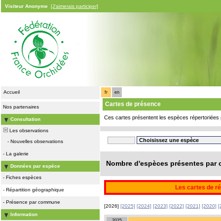
Visiteur Anonyme
[J'aimerais participer]
Accueil
fr
en
Cartes de présence
Nos partenaires
Ces cartes présentent les espèces répertoriées 
Consultation
Les observations
-
Nouvelles observations
-
La galerie
Nombre d'espèces présentes par c
Données par espèce
-
Fiches espèces
Les cartes de ré
-
Répartition géographique
-
Présence par commune
[2026]
[2025]
[2024]
[2023]
[2022]
[2021]
[2020]
[
Information
2025