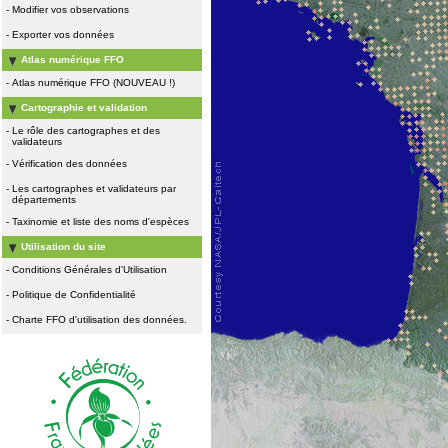
-
Modifier vos observations
-
Exporter vos données
Atlas numérique FFO
-
Atlas numérique FFO (NOUVEAU !)
Cartographie et validation
-
Le rôle des cartographes et des
validateurs
-
Vérification des données
-
Les cartographes et validateurs par
départements
-
Taxinomie et liste des noms d'espèces
Utilisation du site
-
Conditions Générales d'Utilisation
-
Politique de Confidentialité
-
Charte FFO d'utilisation des données.