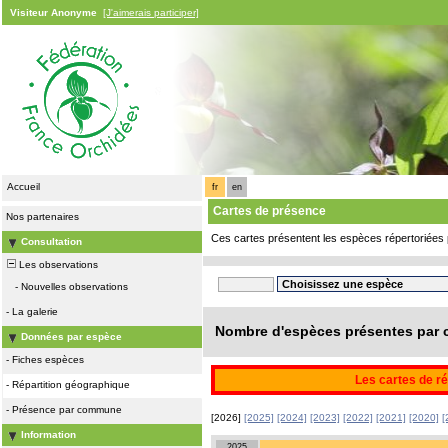
Visiteur Anonyme
[J'aimerais participer]
Accueil
fr
en
Cartes de présence
Nos partenaires
Ces cartes présentent les espèces répertoriées 
Consultation
Les observations
-
Nouvelles observations
-
La galerie
Nombre d'espèces présentes par c
Données par espèce
-
Fiches espèces
Les cartes de ré
-
Répartition géographique
-
Présence par commune
[2026]
[2025]
[2024]
[2023]
[2022]
[2021]
[2020]
[
Information
2025