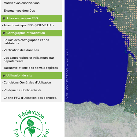
-
Modifier vos observations
-
Exporter vos données
Atlas numérique FFO
-
Atlas numérique FFO (NOUVEAU !)
Cartographie et validation
-
Le rôle des cartographes et des
validateurs
-
Vérification des données
-
Les cartographes et validateurs par
départements
-
Taxinomie et liste des noms d'espèces
Utilisation du site
-
Conditions Générales d'Utilisation
-
Politique de Confidentialité
-
Charte FFO d'utilisation des données.