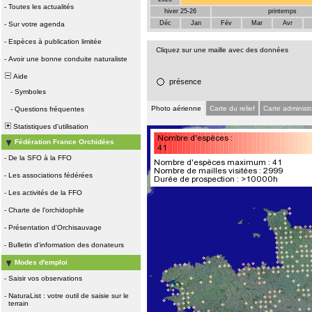
-
Toutes les actualités
hiver 25-26
printemps
Déc
Jan
Fév
Mar
Avr
-
Sur votre agenda
-
Espèces à publication limitée
Cliquez sur une maille avec des données
-
Avoir une bonne conduite naturaliste
Aide
présence
-
Symboles
Photo aérienne
Carte du relief
Carte administr
-
Questions fréquentes
Statistiques d'utilisation
Fédération France Orchidées
-
De la SFO à la FFO
-
Les associations fédérées
-
Les activités de la FFO
-
Charte de l'orchidophile
-
Présentation d'Orchisauvage
-
Bulletin d'information des donateurs
Modes d'emploi
-
Saisir vos observations
-
NaturaList : votre outil de saisie sur le
terrain