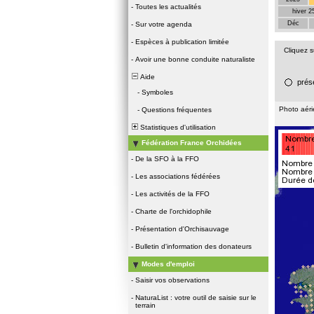
-
Toutes les actualités
hiver 2
Déc
-
Sur votre agenda
-
Espèces à publication limitée
Cliquez 
-
Avoir une bonne conduite naturaliste
Aide
prés
-
Symboles
Photo aér
-
Questions fréquentes
Statistiques d'utilisation
Fédération France Orchidées
-
De la SFO à la FFO
-
Les associations fédérées
-
Les activités de la FFO
-
Charte de l'orchidophile
-
Présentation d'Orchisauvage
-
Bulletin d'information des donateurs
Modes d'emploi
-
Saisir vos observations
-
NaturaList : votre outil de saisie sur le
terrain