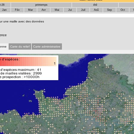
5-26
printemps
été
Jan
Fév
Mar
Avr
Mai
Jui
Juil
Aoû
Sep
Oct
sur une maille avec des données
ence
ienne
Carte du relief
Carte administrative