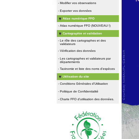
-
Modifier vos observations
-
Exporter vos données
Atlas numérique FFO
-
Atlas numérique FFO (NOUVEAU !)
Cartographie et validation
-
Le rôle des cartographes et des
validateurs
-
Vérification des données
-
Les cartographes et validateurs par
départements
-
Taxinomie et liste des noms d'espèces
Utilisation du site
-
Conditions Générales d'Utilisation
-
Politique de Confidentialité
-
Charte FFO d'utilisation des données.