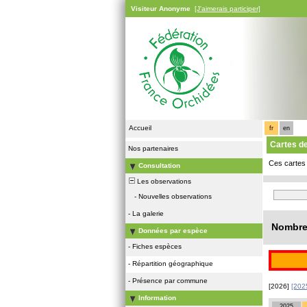
Visiteur Anonyme
[J'aimerais participer]
Accueil
fr
en
Cartes d
Nos partenaires
Ces cartes 
Consultation
Les observations
-
Nouvelles observations
-
La galerie
Nombre 
Données par espèce
-
Fiches espèces
-
Répartition géographique
-
Présence par commune
[2026]
[202
Information
2025