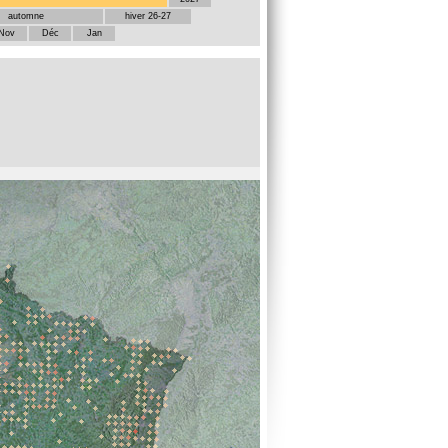
automne
hiver 26-27
Nov
Déc
Jan