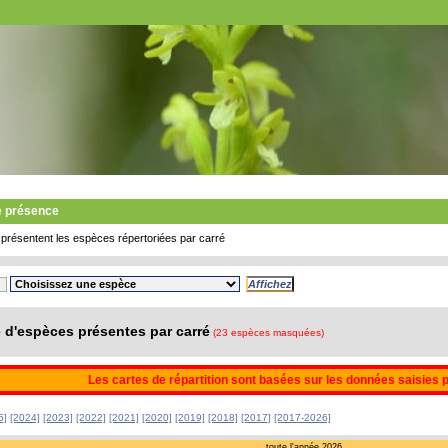
e présence
présentent les espèces répertoriées par carré
d'espèces présentes par carré
(23 espèces masquées)
Les cartes de répartition sont basées sur les données saisies 
5]
[2024]
[2023]
[2022]
[2021]
[2020]
[2019]
[2018]
[2017]
[2017-2026]
toute l'année 2026