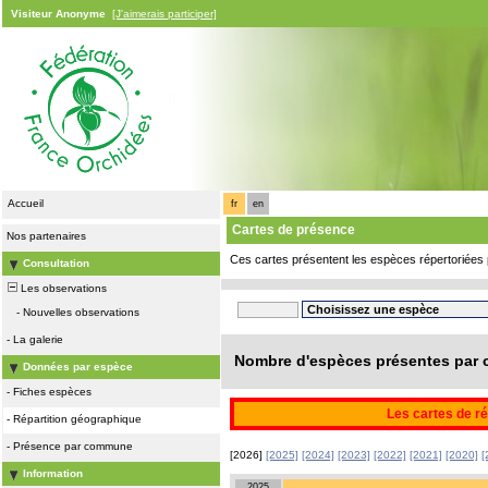
Visiteur Anonyme
[J'aimerais participer]
Accueil
fr
en
Cartes de présence
Nos partenaires
Ces cartes présentent les espèces répertoriées 
Consultation
Les observations
-
Nouvelles observations
-
La galerie
Nombre d'espèces présentes par c
Données par espèce
-
Fiches espèces
Les cartes de ré
-
Répartition géographique
-
Présence par commune
[2026]
[2025]
[2024]
[2023]
[2022]
[2021]
[2020]
[
Information
2025