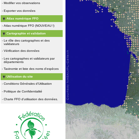
-
Modifier vos observations
-
Exporter vos données
Atlas numérique FFO
-
Atlas numérique FFO (NOUVEAU !)
Cartographie et validation
-
Le rôle des cartographes et des
validateurs
-
Vérification des données
-
Les cartographes et validateurs par
départements
-
Taxinomie et liste des noms d'espèces
Utilisation du site
-
Conditions Générales d'Utilisation
-
Politique de Confidentialité
-
Charte FFO d'utilisation des données.