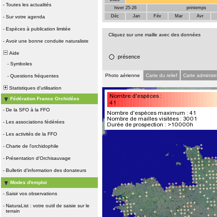
-
Toutes les actualités
hiver 25-26
printemps
Déc
Jan
Fév
Mar
Avr
-
Sur votre agenda
-
Espèces à publication limitée
Cliquez sur une maille avec des données
-
Avoir une bonne conduite naturaliste
Aide
présence
-
Symboles
Photo aérienne
Carte du relief
Carte administr
-
Questions fréquentes
Statistiques d'utilisation
Fédération France Orchidées
-
De la SFO à la FFO
-
Les associations fédérées
-
Les activités de la FFO
-
Charte de l'orchidophile
-
Présentation d'Orchisauvage
-
Bulletin d'information des donateurs
Modes d'emploi
-
Saisir vos observations
-
NaturaList : votre outil de saisie sur le
terrain