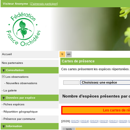
Visiteur Anonyme
[J'aimerais participer]
Accueil
fr
en
Cartes de présence
Nos partenaires
Ces cartes présentent les espèces répertoriées 
Consultation
Les observations
-
Nouvelles observations
-
La galerie
Nombre d'espèces présentes par c
Données par espèce
-
Fiches espèces
Les cartes de ré
-
Répartition géographique
-
Présence par commune
[2026]
[2025]
[2024]
[2023]
[2022]
[2021]
[2020]
[
Information
2025