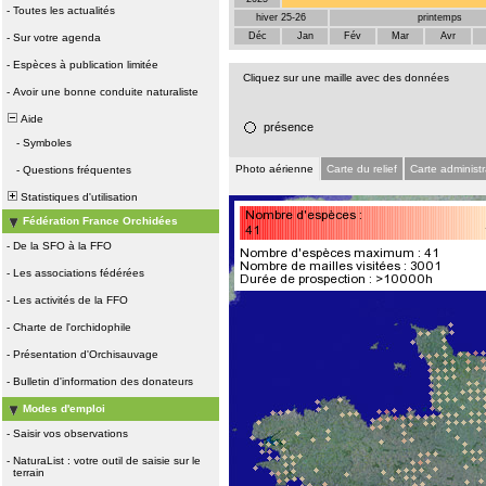
-
Toutes les actualités
hiver 25-26
printemps
Déc
Jan
Fév
Mar
Avr
-
Sur votre agenda
-
Espèces à publication limitée
Cliquez sur une maille avec des données
-
Avoir une bonne conduite naturaliste
Aide
présence
-
Symboles
Photo aérienne
Carte du relief
Carte administr
-
Questions fréquentes
Statistiques d'utilisation
Fédération France Orchidées
-
De la SFO à la FFO
-
Les associations fédérées
-
Les activités de la FFO
-
Charte de l'orchidophile
-
Présentation d'Orchisauvage
-
Bulletin d'information des donateurs
Modes d'emploi
-
Saisir vos observations
-
NaturaList : votre outil de saisie sur le
terrain