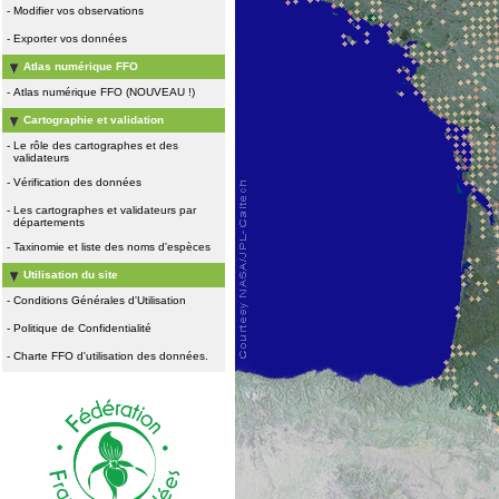
-
Modifier vos observations
-
Exporter vos données
Atlas numérique FFO
-
Atlas numérique FFO (NOUVEAU !)
Cartographie et validation
-
Le rôle des cartographes et des
validateurs
-
Vérification des données
-
Les cartographes et validateurs par
départements
-
Taxinomie et liste des noms d'espèces
Utilisation du site
-
Conditions Générales d'Utilisation
-
Politique de Confidentialité
-
Charte FFO d'utilisation des données.