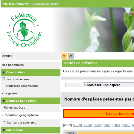
Visiteur Anonyme
[J'aimerais participer]
Accueil
fr
en
Cartes de présence
Nos partenaires
Ces cartes présentent les espèces répertoriées 
Consultation
Les observations
-
Nouvelles observations
-
La galerie
Nombre d'espèces présentes par c
Données par espèce
-
Fiches espèces
Les cartes de ré
-
Répartition géographique
-
Présence par commune
[2026]
[2025]
[2024]
[2023]
[2022]
[2021]
[2020]
[
Information
2025