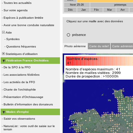
-
Toutes les actualités
hiver 25-26
printemps
Déc
Jan
Fév
Mar
Avr
-
Sur votre agenda
-
Espèces à publication limitée
Cliquez sur une maille avec des données
-
Avoir une bonne conduite naturaliste
Aide
présence
-
Symboles
Photo aérienne
Carte du relief
Carte administr
-
Questions fréquentes
Statistiques d'utilisation
Fédération France Orchidées
-
De la SFO à la FFO
-
Les associations fédérées
-
Les activités de la FFO
-
Charte de l'orchidophile
-
Présentation d'Orchisauvage
-
Bulletin d'information des donateurs
Modes d'emploi
-
Saisir vos observations
-
NaturaList : votre outil de saisie sur le
terrain