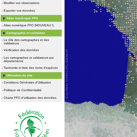
-
Modifier vos observations
-
Exporter vos données
Atlas numérique FFO
-
Atlas numérique FFO (NOUVEAU !)
Cartographie et validation
-
Le rôle des cartographes et des
validateurs
-
Vérification des données
-
Les cartographes et validateurs par
départements
-
Taxinomie et liste des noms d'espèces
Utilisation du site
-
Conditions Générales d'Utilisation
-
Politique de Confidentialité
-
Charte FFO d'utilisation des données.