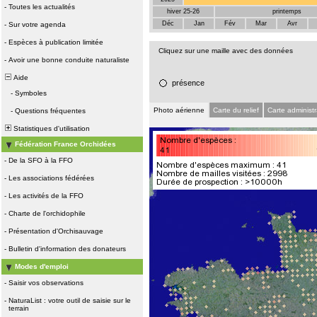
-
Toutes les actualités
hiver 25-26
printemps
Déc
Jan
Fév
Mar
Avr
-
Sur votre agenda
-
Espèces à publication limitée
Cliquez sur une maille avec des données
-
Avoir une bonne conduite naturaliste
Aide
présence
-
Symboles
Photo aérienne
Carte du relief
Carte administr
-
Questions fréquentes
Statistiques d'utilisation
Fédération France Orchidées
-
De la SFO à la FFO
-
Les associations fédérées
-
Les activités de la FFO
-
Charte de l'orchidophile
-
Présentation d'Orchisauvage
-
Bulletin d'information des donateurs
Modes d'emploi
-
Saisir vos observations
-
NaturaList : votre outil de saisie sur le
terrain