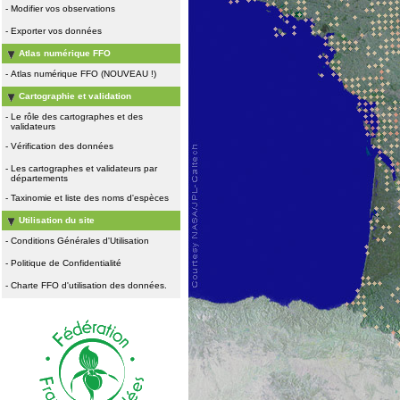
-
Modifier vos observations
-
Exporter vos données
Atlas numérique FFO
-
Atlas numérique FFO (NOUVEAU !)
Cartographie et validation
-
Le rôle des cartographes et des
validateurs
-
Vérification des données
-
Les cartographes et validateurs par
départements
-
Taxinomie et liste des noms d'espèces
Utilisation du site
-
Conditions Générales d'Utilisation
-
Politique de Confidentialité
-
Charte FFO d'utilisation des données.