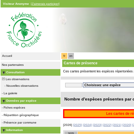
Visiteur Anonyme
[J'aimerais participer]
Accueil
fr
en
Cartes de présence
Nos partenaires
Ces cartes présentent les espèces répertoriées 
Consultation
Les observations
-
Nouvelles observations
-
La galerie
Nombre d'espèces présentes par c
Données par espèce
-
Fiches espèces
Les cartes de ré
-
Répartition géographique
-
Présence par commune
[2026]
[2025]
[2024]
[2023]
[2022]
[2021]
[2020]
[
Information
2025