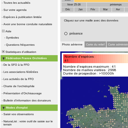
-
Toutes les actualités
hiver 25-26
printemps
Déc
Jan
Fév
Mar
Avr
-
Sur votre agenda
-
Espèces à publication limitée
Cliquez sur une maille avec des données
-
Avoir une bonne conduite naturaliste
Aide
présence
-
Symboles
Photo aérienne
Carte du relief
Carte administr
-
Questions fréquentes
Statistiques d'utilisation
Fédération France Orchidées
-
De la SFO à la FFO
-
Les associations fédérées
-
Les activités de la FFO
-
Charte de l'orchidophile
-
Présentation d'Orchisauvage
-
Bulletin d'information des donateurs
Modes d'emploi
-
Saisir vos observations
-
NaturaList : votre outil de saisie sur le
terrain