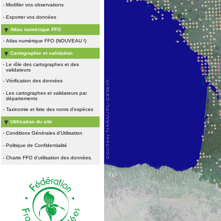
-
Modifier vos observations
-
Exporter vos données
Atlas numérique FFO
-
Atlas numérique FFO (NOUVEAU !)
Cartographie et validation
-
Le rôle des cartographes et des
validateurs
-
Vérification des données
-
Les cartographes et validateurs par
départements
-
Taxinomie et liste des noms d'espèces
Utilisation du site
-
Conditions Générales d'Utilisation
-
Politique de Confidentialité
-
Charte FFO d'utilisation des données.