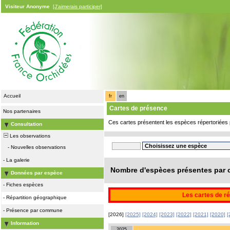
Visiteur Anonyme
[J'aimerais participer]
Accueil
fr
en
Cartes de présence
Nos partenaires
Ces cartes présentent les espèces répertoriées 
Consultation
Les observations
-
Nouvelles observations
-
La galerie
Nombre d'espèces présentes par c
Données par espèce
-
Fiches espèces
Les cartes de ré
-
Répartition géographique
-
Présence par commune
[2026]
[2025]
[2024]
[2023]
[2022]
[2021]
[2020]
[
Information
2025