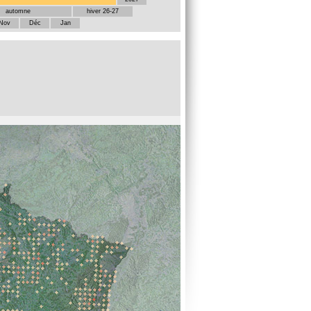
automne
hiver 26-27
Nov
Déc
Jan