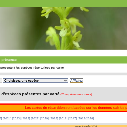
e présence
présentent les espèces répertoriées par carré
d'espèces présentes par carré
(23 espèces masquées)
Les cartes de répartition sont basées sur les données saisies 
5]
[2024]
[2023]
[2022]
[2021]
[2020]
[2019]
[2018]
[2017]
[2017-2026]
toute l'année 2026