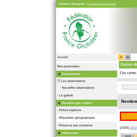
Visiteur Anonyme
[J'aimerais participer]
Accueil
fr
en
Cartes d
Nos partenaires
Ces cartes 
Consultation
Les observations
-
Nouvelles observations
-
La galerie
Nombre 
Données par espèce
-
Fiches espèces
-
Répartition géographique
-
Présence par commune
[2026]
[202
Information
2025