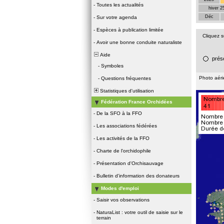
-
Toutes les actualités
hiver 2
Déc
-
Sur votre agenda
-
Espèces à publication limitée
Cliquez 
-
Avoir une bonne conduite naturaliste
Aide
prés
-
Symboles
Photo aér
-
Questions fréquentes
Statistiques d'utilisation
Fédération France Orchidées
-
De la SFO à la FFO
-
Les associations fédérées
-
Les activités de la FFO
-
Charte de l'orchidophile
-
Présentation d'Orchisauvage
-
Bulletin d'information des donateurs
Modes d'emploi
-
Saisir vos observations
-
NaturaList : votre outil de saisie sur le
terrain