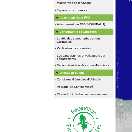
-
Modifier vos observations
-
Exporter vos données
Atlas numérique FFO
-
Atlas numérique FFO (NOUVEAU !)
Cartographie et validation
-
Le rôle des cartographes et des
validateurs
-
Vérification des données
-
Les cartographes et validateurs par
départements
-
Taxinomie et liste des noms d'espèces
Utilisation du site
-
Conditions Générales d'Utilisation
-
Politique de Confidentialité
-
Charte FFO d'utilisation des données.