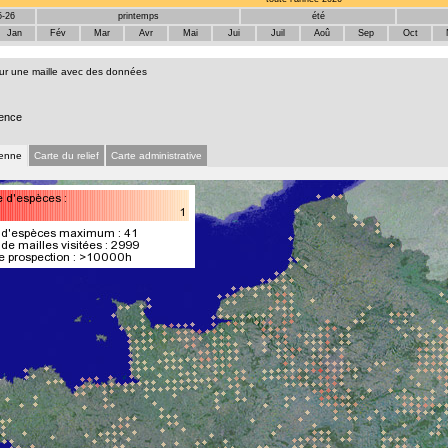
5-26
printemps
été
Jan
Fév
Mar
Avr
Mai
Jui
Juil
Aoû
Sep
Oct
sur une maille avec des données
ence
ienne
Carte du relief
Carte administrative