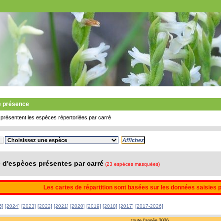
e présence
présentent les espèces répertoriées par carré
d'espèces présentes par carré
(23 espèces masquées)
Les cartes de répartition sont basées sur les données saisies 
5]
[2024]
[2023]
[2022]
[2021]
[2020]
[2019]
[2018]
[2017]
[2017-2026]
toute l'année 2026