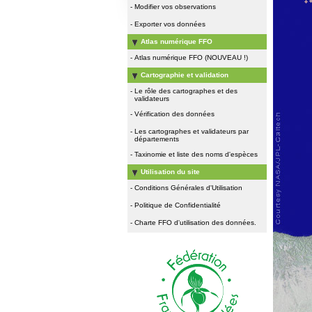
-
Modifier vos observations
-
Exporter vos données
Atlas numérique FFO
-
Atlas numérique FFO (NOUVEAU !)
Cartographie et validation
-
Le rôle des cartographes et des
validateurs
-
Vérification des données
-
Les cartographes et validateurs par
départements
-
Taxinomie et liste des noms d'espèces
Utilisation du site
-
Conditions Générales d'Utilisation
-
Politique de Confidentialité
-
Charte FFO d'utilisation des données.