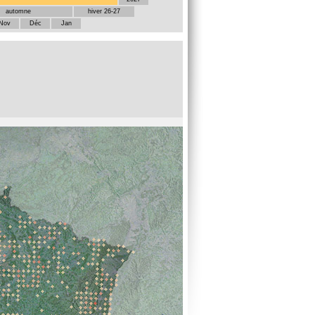
automne
hiver 26-27
Nov
Déc
Jan