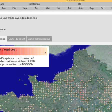
5-26
printemps
été
Jan
Fév
Mar
Avr
Mai
Jui
Juil
Aoû
Sep
Oct
sur une maille avec des données
ence
ienne
Carte du relief
Carte administrative