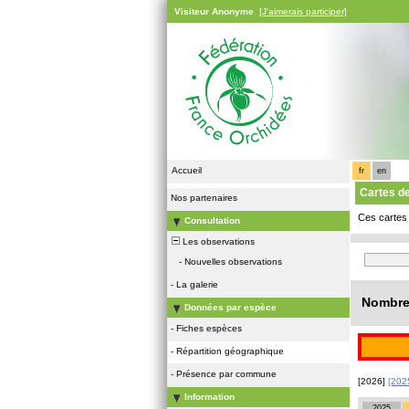
Visiteur Anonyme
[J'aimerais participer]
Accueil
fr
en
Cartes d
Nos partenaires
Ces cartes 
Consultation
Les observations
-
Nouvelles observations
-
La galerie
Nombre 
Données par espèce
-
Fiches espèces
-
Répartition géographique
-
Présence par commune
[2026]
[202
Information
2025