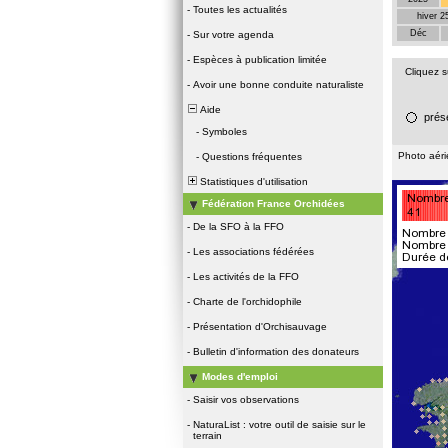
-
Toutes les actualités
hiver 2
Déc
-
Sur votre agenda
-
Espèces à publication limitée
Cliquez 
-
Avoir une bonne conduite naturaliste
Aide
prés
-
Symboles
Photo aér
-
Questions fréquentes
Statistiques d'utilisation
Fédération France Orchidées
-
De la SFO à la FFO
-
Les associations fédérées
-
Les activités de la FFO
-
Charte de l'orchidophile
-
Présentation d'Orchisauvage
-
Bulletin d'information des donateurs
Modes d'emploi
-
Saisir vos observations
-
NaturaList : votre outil de saisie sur le
terrain