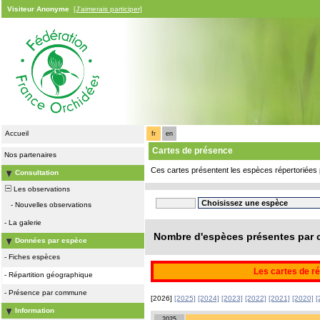
Visiteur Anonyme
[J'aimerais participer]
Accueil
fr
en
Cartes de présence
Nos partenaires
Ces cartes présentent les espèces répertoriées 
Consultation
Les observations
-
Nouvelles observations
-
La galerie
Nombre d'espèces présentes par c
Données par espèce
-
Fiches espèces
Les cartes de ré
-
Répartition géographique
-
Présence par commune
[2026]
[2025]
[2024]
[2023]
[2022]
[2021]
[2020]
[
Information
2025