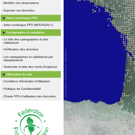
-
Modifier vos observations
-
Exporter vos données
Atlas numérique FFO
-
Atlas numérique FFO (NOUVEAU !)
Cartographie et validation
-
Le rôle des cartographes et des
validateurs
-
Vérification des données
-
Les cartographes et validateurs par
départements
-
Taxinomie et liste des noms d'espèces
Utilisation du site
-
Conditions Générales d'Utilisation
-
Politique de Confidentialité
-
Charte FFO d'utilisation des données.