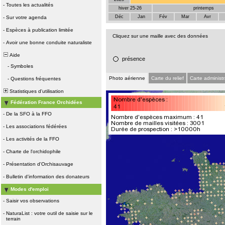
-
Toutes les actualités
hiver 25-26
printemps
Déc
Jan
Fév
Mar
Avr
-
Sur votre agenda
-
Espèces à publication limitée
Cliquez sur une maille avec des données
-
Avoir une bonne conduite naturaliste
Aide
présence
-
Symboles
Photo aérienne
Carte du relief
Carte administr
-
Questions fréquentes
Statistiques d'utilisation
Fédération France Orchidées
-
De la SFO à la FFO
-
Les associations fédérées
-
Les activités de la FFO
-
Charte de l'orchidophile
-
Présentation d'Orchisauvage
-
Bulletin d'information des donateurs
Modes d'emploi
-
Saisir vos observations
-
NaturaList : votre outil de saisie sur le
terrain