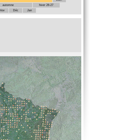
automne
hiver 26-27
Nov
Déc
Jan