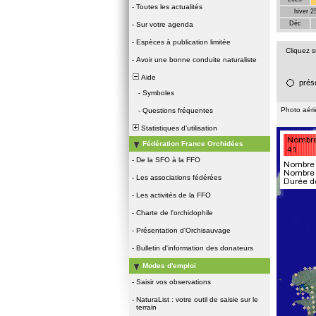
-
Toutes les actualités
hiver 2
Déc
-
Sur votre agenda
-
Espèces à publication limitée
Cliquez 
-
Avoir une bonne conduite naturaliste
Aide
prés
-
Symboles
Photo aér
-
Questions fréquentes
Statistiques d'utilisation
Fédération France Orchidées
-
De la SFO à la FFO
-
Les associations fédérées
-
Les activités de la FFO
-
Charte de l'orchidophile
-
Présentation d'Orchisauvage
-
Bulletin d'information des donateurs
Modes d'emploi
-
Saisir vos observations
-
NaturaList : votre outil de saisie sur le
terrain