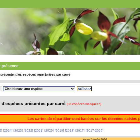
e présence
présentent les espèces répertoriées par carré
d'espèces présentes par carré
(23 espèces masquées)
Les cartes de répartition sont basées sur les données saisies 
5]
[2024]
[2023]
[2022]
[2021]
[2020]
[2019]
[2018]
[2017]
[2017-2026]
toute l'année 2026