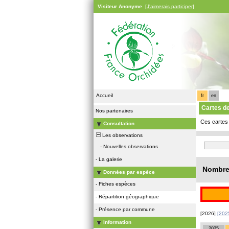
Visiteur Anonyme
[J'aimerais participer]
Accueil
fr
en
Cartes d
Nos partenaires
Ces cartes 
Consultation
Les observations
-
Nouvelles observations
-
La galerie
Nombre 
Données par espèce
-
Fiches espèces
-
Répartition géographique
-
Présence par commune
[2026]
[202
Information
2025