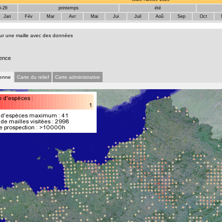
5-26
printemps
été
Jan
Fév
Mar
Avr
Mai
Jui
Juil
Aoû
Sep
Oct
sur une maille avec des données
ence
ienne
Carte du relief
Carte administrative