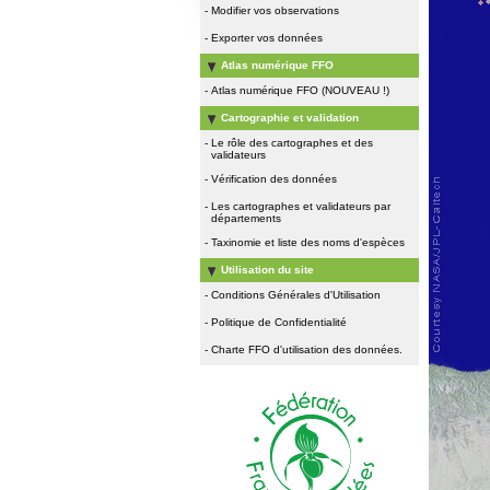
-
Modifier vos observations
-
Exporter vos données
Atlas numérique FFO
-
Atlas numérique FFO (NOUVEAU !)
Cartographie et validation
-
Le rôle des cartographes et des
validateurs
-
Vérification des données
-
Les cartographes et validateurs par
départements
-
Taxinomie et liste des noms d'espèces
Utilisation du site
-
Conditions Générales d'Utilisation
-
Politique de Confidentialité
-
Charte FFO d'utilisation des données.