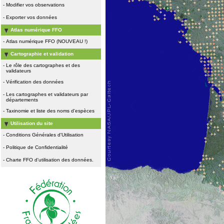
-
Modifier vos observations
-
Exporter vos données
Atlas numérique FFO
-
Atlas numérique FFO (NOUVEAU !)
Cartographie et validation
-
Le rôle des cartographes et des
validateurs
-
Vérification des données
-
Les cartographes et validateurs par
départements
-
Taxinomie et liste des noms d'espèces
Utilisation du site
-
Conditions Générales d'Utilisation
-
Politique de Confidentialité
-
Charte FFO d'utilisation des données.