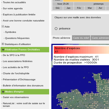
-
Toutes les actualités
hiver 25-26
printemps
Déc
Jan
Fév
Mar
Avr
-
Sur votre agenda
-
Espèces à publication limitée
Cliquez sur une maille avec des données
-
Avoir une bonne conduite naturaliste
Aide
présence
-
Symboles
Photo aérienne
Carte du relief
Carte administr
-
Questions fréquentes
Statistiques d'utilisation
Fédération France Orchidées
-
De la SFO à la FFO
-
Les associations fédérées
-
Les activités de la FFO
-
Charte de l'orchidophile
-
Présentation d'Orchisauvage
-
Bulletin d'information des donateurs
Modes d'emploi
-
Saisir vos observations
-
NaturaList : votre outil de saisie sur le
terrain