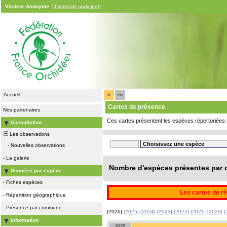
Visiteur Anonyme
[J'aimerais participer]
Accueil
fr
en
Cartes de présence
Nos partenaires
Ces cartes présentent les espèces répertoriées 
Consultation
Les observations
-
Nouvelles observations
-
La galerie
Nombre d'espèces présentes par c
Données par espèce
-
Fiches espèces
Les cartes de ré
-
Répartition géographique
-
Présence par commune
[2026]
[2025]
[2024]
[2023]
[2022]
[2021]
[2020]
[
Information
2025