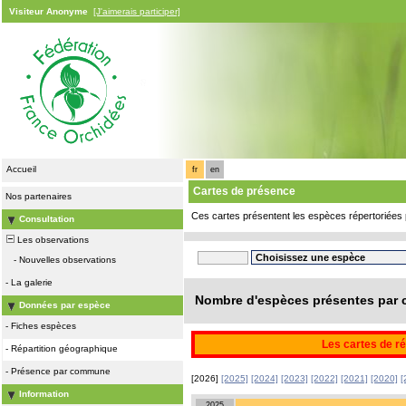
Visiteur Anonyme
[J'aimerais participer]
Accueil
fr
en
Cartes de présence
Nos partenaires
Ces cartes présentent les espèces répertoriées 
Consultation
Les observations
-
Nouvelles observations
-
La galerie
Nombre d'espèces présentes par c
Données par espèce
-
Fiches espèces
Les cartes de ré
-
Répartition géographique
-
Présence par commune
[2026]
[2025]
[2024]
[2023]
[2022]
[2021]
[2020]
[
Information
2025