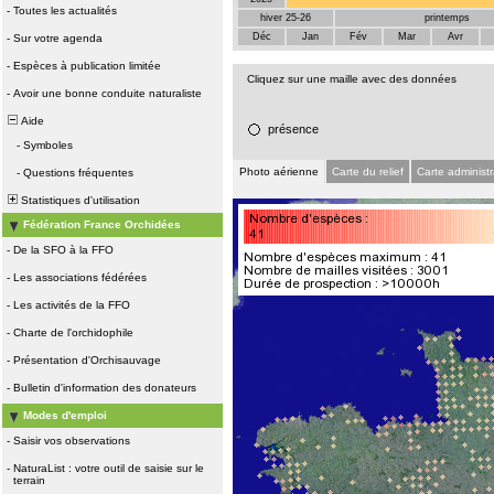
-
Toutes les actualités
hiver 25-26
printemps
Déc
Jan
Fév
Mar
Avr
-
Sur votre agenda
-
Espèces à publication limitée
Cliquez sur une maille avec des données
-
Avoir une bonne conduite naturaliste
Aide
présence
-
Symboles
Photo aérienne
Carte du relief
Carte administr
-
Questions fréquentes
Statistiques d'utilisation
Fédération France Orchidées
-
De la SFO à la FFO
-
Les associations fédérées
-
Les activités de la FFO
-
Charte de l'orchidophile
-
Présentation d'Orchisauvage
-
Bulletin d'information des donateurs
Modes d'emploi
-
Saisir vos observations
-
NaturaList : votre outil de saisie sur le
terrain