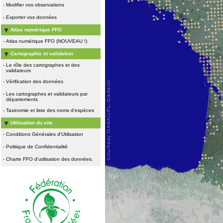
-
Modifier vos observations
-
Exporter vos données
Atlas numérique FFO
-
Atlas numérique FFO (NOUVEAU !)
Cartographie et validation
-
Le rôle des cartographes et des
validateurs
-
Vérification des données
-
Les cartographes et validateurs par
départements
-
Taxinomie et liste des noms d'espèces
Utilisation du site
-
Conditions Générales d'Utilisation
-
Politique de Confidentialité
-
Charte FFO d'utilisation des données.