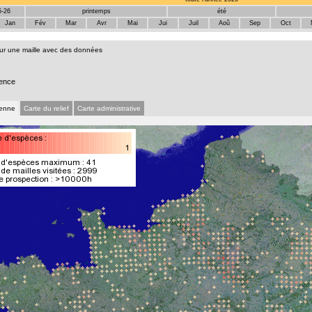
5-26
printemps
été
Jan
Fév
Mar
Avr
Mai
Jui
Juil
Aoû
Sep
Oct
sur une maille avec des données
ence
ienne
Carte du relief
Carte administrative