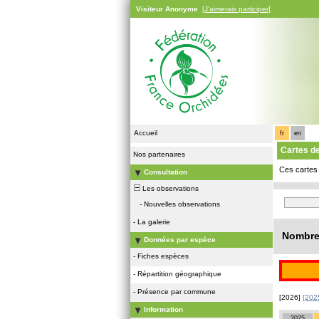
Visiteur Anonyme
[J'aimerais participer]
Accueil
fr
en
Cartes d
Nos partenaires
Ces cartes 
Consultation
Les observations
-
Nouvelles observations
-
La galerie
Nombre 
Données par espèce
-
Fiches espèces
-
Répartition géographique
-
Présence par commune
[2026]
[202
Information
2025