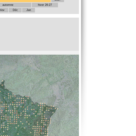
automne
hiver 26-27
Nov
Déc
Jan