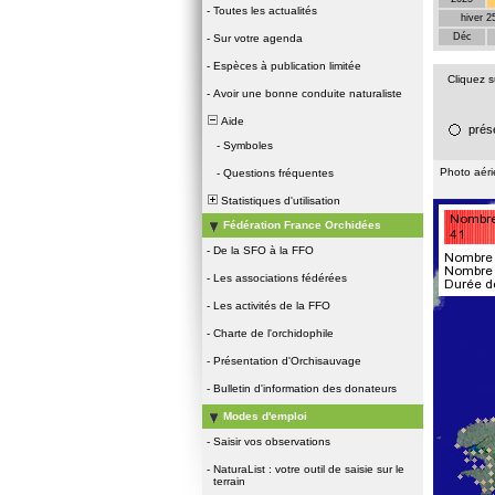
-
Toutes les actualités
hiver 2
Déc
-
Sur votre agenda
-
Espèces à publication limitée
Cliquez 
-
Avoir une bonne conduite naturaliste
Aide
prés
-
Symboles
Photo aér
-
Questions fréquentes
Statistiques d'utilisation
Fédération France Orchidées
-
De la SFO à la FFO
-
Les associations fédérées
-
Les activités de la FFO
-
Charte de l'orchidophile
-
Présentation d'Orchisauvage
-
Bulletin d'information des donateurs
Modes d'emploi
-
Saisir vos observations
-
NaturaList : votre outil de saisie sur le
terrain