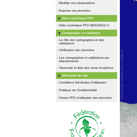
-
Modifier vos observations
-
Exporter vos données
Atlas numérique FFO
-
Atlas numérique FFO (NOUVEAU !)
Cartographie et validation
-
Le rôle des cartographes et des
validateurs
-
Vérification des données
-
Les cartographes et validateurs par
départements
-
Taxinomie et liste des noms d'espèces
Utilisation du site
-
Conditions Générales d'Utilisation
-
Politique de Confidentialité
-
Charte FFO d'utilisation des données.