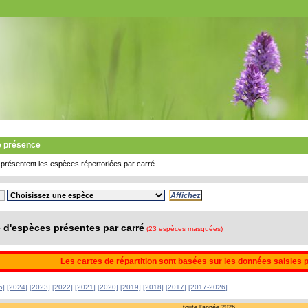
e présence
présentent les espèces répertoriées par carré
d'espèces présentes par carré
(23 espèces masquées)
Les cartes de répartition sont basées sur les données saisies 
5]
[2024]
[2023]
[2022]
[2021]
[2020]
[2019]
[2018]
[2017]
[2017-2026]
toute l'année 2026