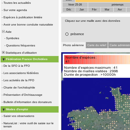
-
Toutes les actualités
hiver 25-26
printemps
Déc
Jan
Fév
Mar
Avr
-
Sur votre agenda
-
Espèces à publication limitée
Cliquez sur une maille avec des données
-
Avoir une bonne conduite naturaliste
Aide
présence
-
Symboles
Photo aérienne
Carte du relief
Carte administr
-
Questions fréquentes
Statistiques d'utilisation
Fédération France Orchidées
-
De la SFO à la FFO
-
Les associations fédérées
-
Les activités de la FFO
-
Charte de l'orchidophile
-
Présentation d'Orchisauvage
-
Bulletin d'information des donateurs
Modes d'emploi
-
Saisir vos observations
-
NaturaList : votre outil de saisie sur le
terrain