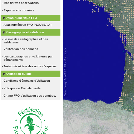
-
Modifier vos observations
-
Exporter vos données
Atlas numérique FFO
-
Atlas numérique FFO (NOUVEAU !)
Cartographie et validation
-
Le rôle des cartographes et des
validateurs
-
Vérification des données
-
Les cartographes et validateurs par
départements
-
Taxinomie et liste des noms d'espèces
Utilisation du site
-
Conditions Générales d'Utilisation
-
Politique de Confidentialité
-
Charte FFO d'utilisation des données.