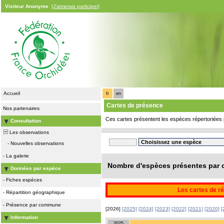
Visiteur Anonyme
[J'aimerais participer]
Accueil
fr
en
Cartes de présence
Nos partenaires
Ces cartes présentent les espèces répertoriées 
Consultation
Les observations
-
Nouvelles observations
-
La galerie
Nombre d'espèces présentes par c
Données par espèce
-
Fiches espèces
Les cartes de ré
-
Répartition géographique
-
Présence par commune
[2026]
[2025]
[2024]
[2023]
[2022]
[2021]
[2020]
[
Information
2025