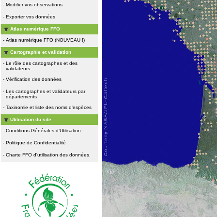
-
Modifier vos observations
-
Exporter vos données
Atlas numérique FFO
-
Atlas numérique FFO (NOUVEAU !)
Cartographie et validation
-
Le rôle des cartographes et des
validateurs
-
Vérification des données
-
Les cartographes et validateurs par
départements
-
Taxinomie et liste des noms d'espèces
Utilisation du site
-
Conditions Générales d'Utilisation
-
Politique de Confidentialité
-
Charte FFO d'utilisation des données.