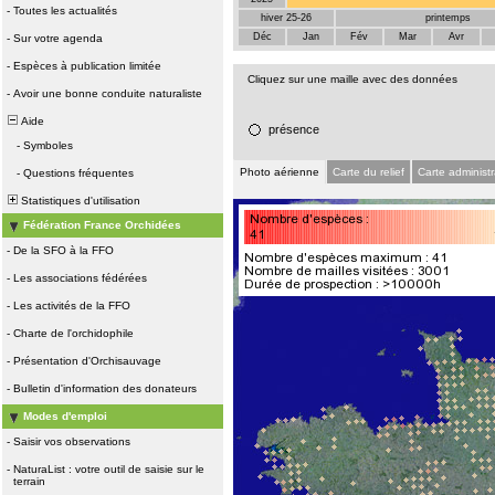
-
Toutes les actualités
hiver 25-26
printemps
Déc
Jan
Fév
Mar
Avr
-
Sur votre agenda
-
Espèces à publication limitée
Cliquez sur une maille avec des données
-
Avoir une bonne conduite naturaliste
Aide
présence
-
Symboles
Photo aérienne
Carte du relief
Carte administr
-
Questions fréquentes
Statistiques d'utilisation
Fédération France Orchidées
-
De la SFO à la FFO
-
Les associations fédérées
-
Les activités de la FFO
-
Charte de l'orchidophile
-
Présentation d'Orchisauvage
-
Bulletin d'information des donateurs
Modes d'emploi
-
Saisir vos observations
-
NaturaList : votre outil de saisie sur le
terrain