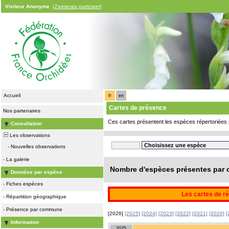
Visiteur Anonyme
[J'aimerais participer]
Accueil
fr
en
Cartes de présence
Nos partenaires
Ces cartes présentent les espèces répertoriées 
Consultation
Les observations
-
Nouvelles observations
-
La galerie
Nombre d'espèces présentes par c
Données par espèce
-
Fiches espèces
Les cartes de ré
-
Répartition géographique
-
Présence par commune
[2026]
[2025]
[2024]
[2023]
[2022]
[2021]
[2020]
[
Information
2025