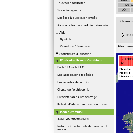
-
Toutes les actualités
hiver 2
Déc
-
Sur votre agenda
-
Espèces à publication limitée
Cliquez 
-
Avoir une bonne conduite naturaliste
Aide
prés
-
Symboles
Photo aér
-
Questions fréquentes
Statistiques d'utilisation
Fédération France Orchidées
-
De la SFO à la FFO
-
Les associations fédérées
-
Les activités de la FFO
-
Charte de l'orchidophile
-
Présentation d'Orchisauvage
-
Bulletin d'information des donateurs
Modes d'emploi
-
Saisir vos observations
-
NaturaList : votre outil de saisie sur le
terrain