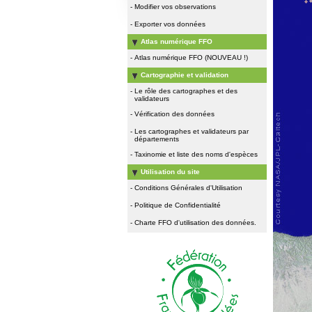
-
Modifier vos observations
-
Exporter vos données
Atlas numérique FFO
-
Atlas numérique FFO (NOUVEAU !)
Cartographie et validation
-
Le rôle des cartographes et des
validateurs
-
Vérification des données
-
Les cartographes et validateurs par
départements
-
Taxinomie et liste des noms d'espèces
Utilisation du site
-
Conditions Générales d'Utilisation
-
Politique de Confidentialité
-
Charte FFO d'utilisation des données.