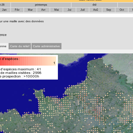
5-26
printemps
été
Jan
Fév
Mar
Avr
Mai
Jui
Juil
Aoû
Sep
Oct
sur une maille avec des données
ence
ienne
Carte du relief
Carte administrative