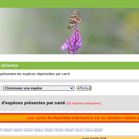
e présence
présentent les espèces répertoriées par carré
d'espèces présentes par carré
(23 espèces masquées)
Les cartes de répartition sont basées sur les données saisies 
5]
[2024]
[2023]
[2022]
[2021]
[2020]
[2019]
[2018]
[2017]
[2017-2026]
toute l'année 2026