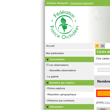
Visiteur Anonyme
[J'aimerais participer]
Accueil
fr
en
Cartes d
Nos partenaires
Ces cartes 
Consultation
Les observations
-
Nouvelles observations
-
La galerie
Nombre 
Données par espèce
-
Fiches espèces
-
Répartition géographique
-
Présence par commune
[2026]
[202
Information
2025