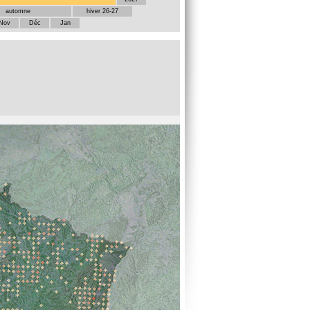
automne
hiver 26-27
Nov
Déc
Jan