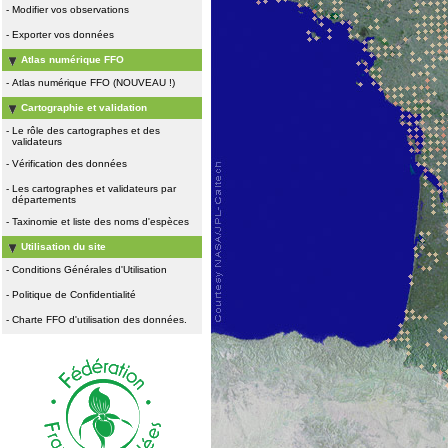
-
Modifier vos observations
-
Exporter vos données
Atlas numérique FFO
-
Atlas numérique FFO (NOUVEAU !)
Cartographie et validation
-
Le rôle des cartographes et des
validateurs
-
Vérification des données
-
Les cartographes et validateurs par
départements
-
Taxinomie et liste des noms d'espèces
Utilisation du site
-
Conditions Générales d'Utilisation
-
Politique de Confidentialité
-
Charte FFO d'utilisation des données.