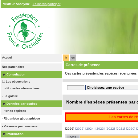
Visiteur Anonyme
[J'aimerais participer]
Accueil
fr
en
Cartes de présence
Nos partenaires
Ces cartes présentent les espèces répertoriées 
Consultation
Les observations
-
Nouvelles observations
-
La galerie
Nombre d'espèces présentes par c
Données par espèce
-
Fiches espèces
Les cartes de ré
-
Répartition géographique
-
Présence par commune
[2026]
[2025]
[2024]
[2023]
[2022]
[2021]
[2020]
[
Information
2025