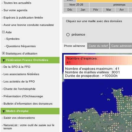
-
Toutes les actualités
hiver 25-26
printemps
Déc
Jan
Fév
Mar
Avr
-
Sur votre agenda
-
Espèces à publication limitée
Cliquez sur une maille avec des données
-
Avoir une bonne conduite naturaliste
Aide
présence
-
Symboles
Photo aérienne
Carte du relief
Carte administr
-
Questions fréquentes
Statistiques d'utilisation
Fédération France Orchidées
-
De la SFO à la FFO
-
Les associations fédérées
-
Les activités de la FFO
-
Charte de l'orchidophile
-
Présentation d'Orchisauvage
-
Bulletin d'information des donateurs
Modes d'emploi
-
Saisir vos observations
-
NaturaList : votre outil de saisie sur le
terrain