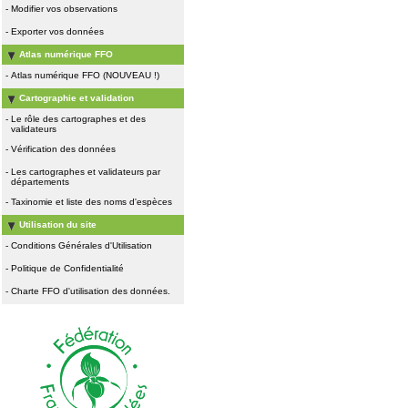
-
Modifier vos observations
-
Exporter vos données
Atlas numérique FFO
-
Atlas numérique FFO (NOUVEAU !)
Cartographie et validation
-
Le rôle des cartographes et des
validateurs
-
Vérification des données
-
Les cartographes et validateurs par
départements
-
Taxinomie et liste des noms d'espèces
Utilisation du site
-
Conditions Générales d'Utilisation
-
Politique de Confidentialité
-
Charte FFO d'utilisation des données.