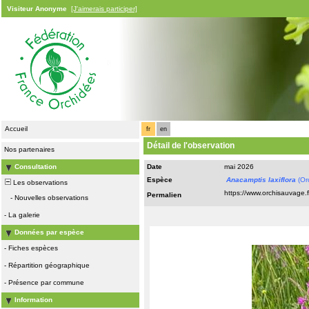
Visiteur Anonyme
[J'aimerais participer]
Accueil
fr
en
Détail de l'observation
Nos partenaires
Consultation
Date
mai 2026
Espèce
Anacamptis laxiflora
(Orc
Les observations
Permalien
-
Nouvelles observations
-
La galerie
Données par espèce
-
Fiches espèces
-
Répartition géographique
-
Présence par commune
Information