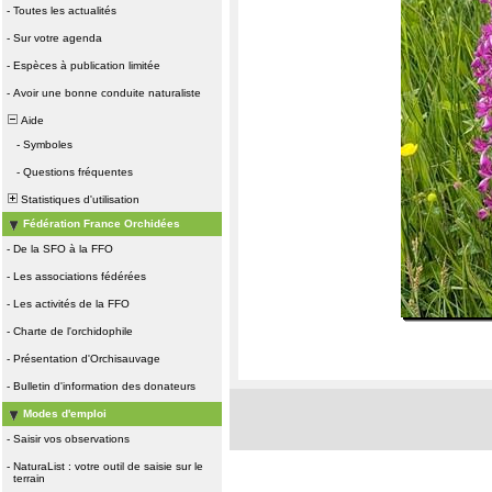
-
Toutes les actualités
-
Sur votre agenda
-
Espèces à publication limitée
-
Avoir une bonne conduite naturaliste
Aide
-
Symboles
-
Questions fréquentes
Statistiques d'utilisation
Fédération France Orchidées
-
De la SFO à la FFO
-
Les associations fédérées
-
Les activités de la FFO
-
Charte de l'orchidophile
-
Présentation d'Orchisauvage
-
Bulletin d'information des donateurs
Modes d'emploi
-
Saisir vos observations
-
NaturaList : votre outil de saisie sur le
terrain