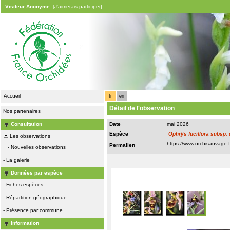
Visiteur Anonyme
[J'aimerais participer]
Accueil
fr
en
Détail de l'observation
Nos partenaires
Consultation
Date
mai 2026
Espèce
Ophrys fuciflora subsp. 
Les observations
Permalien
-
Nouvelles observations
-
La galerie
Données par espèce
-
Fiches espèces
-
Répartition géographique
-
Présence par commune
Information