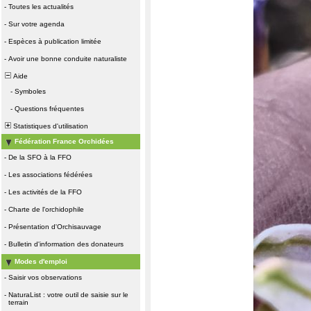
-
Toutes les actualités
-
Sur votre agenda
-
Espèces à publication limitée
-
Avoir une bonne conduite naturaliste
Aide
-
Symboles
-
Questions fréquentes
Statistiques d'utilisation
Fédération France Orchidées
-
De la SFO à la FFO
-
Les associations fédérées
-
Les activités de la FFO
-
Charte de l'orchidophile
-
Présentation d'Orchisauvage
-
Bulletin d'information des donateurs
Modes d'emploi
-
Saisir vos observations
-
NaturaList : votre outil de saisie sur le
terrain