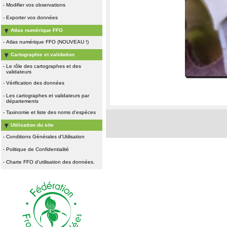
-
Modifier vos observations
-
Exporter vos données
Atlas numérique FFO
-
Atlas numérique FFO (NOUVEAU !)
Cartographie et validation
-
Le rôle des cartographes et des
validateurs
-
Vérification des données
-
Les cartographes et validateurs par
départements
-
Taxinomie et liste des noms d'espèces
Utilisation du site
-
Conditions Générales d'Utilisation
-
Politique de Confidentialité
-
Charte FFO d'utilisation des données.